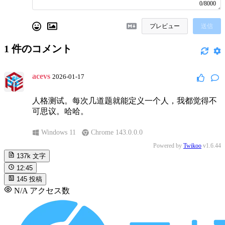
0/8000
プレビュー
送信
1
件のコメント
acevs
2026-01-17
人格测试。每次几道题就能定义一个人，我都觉得不
可思议。哈哈。
Windows 11
Chrome 143.0.0.0
Powered by
Twikoo
v1.6.44
137k
文字
12:45
145
投稿
N/A
アクセス数