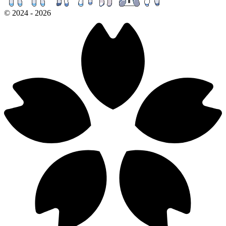
©
2024
-
2026