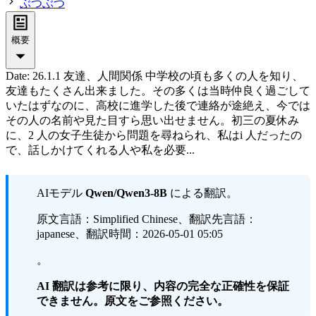
ぶつぶつ
概要
Date: 26.1.1 友達、人間関係 中学校の頃も多くの人を知り、
友達もたくさん出来ました。その多くは当時仲良く過ごして
いたはずなのに、高校に進学した後で連絡が途絶え、今では
その人の名前や見た目すら思い出せません。初三の夏休み
に、2 人の女子生徒から問題を尋ねられ、私はi 人だったの
で、話しかけてくれる人や私を必要...
AIモデル
Qwen/Qwen3-8B
による翻訳。
原文言語：Simplified Chinese、翻訳先言語：
japanese、翻訳時間：2026-05-01 05:05
。
AI 翻訳は参考に限り、内容の完全な正確性を保証
できません。原文をご参照ください。