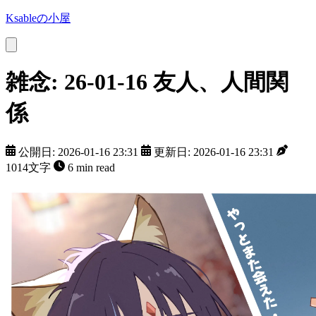
Ksableの小屋
雑念: 26-01-16 友人、人間関
係
公開日: 2026-01-16 23:31
更新日: 2026-01-16 23:31
1014文字
6 min read