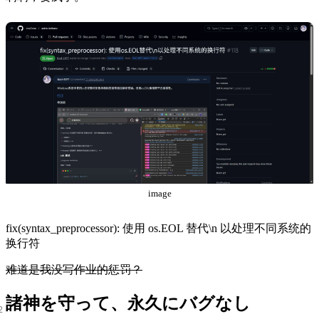
image
fix(syntax_preprocessor): 使用 os.EOL 替代\n 以处理不同系统的
换行符
难道是我没写作业的惩罚？
諸神を守って、永久にバグなし