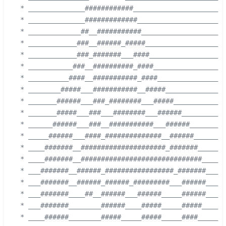
 * ______________############_____________________ 
 * ______________#############____________________ 
 * _____________##__###########___________________ 
 * ____________###__######_#####__________________ 
 * ____________###_#######___####_________________ 
 * ___________###__##########_####________________ 
 * __________####__###########_####_______________ 
 * ________#####___###########__#####_____________ 
 * _______######___###_########___#####___________ 
 * _______#####___###___########___######_________ 
 * ______######___###__###########___######_______ 
 * _____######___####_##############__######______ 
 * ____#######__#####################_#######_____ 
 * ____#######__##############################____ 
 * ___#######__######_#################_#######___ 
 * ___#######__######_######_#########___######___ 
 * ___#######____##__######___######_____######___ 
 * ___#######________######____#####_____#####____ 
 * ____######________#####_____#####_____####_____ 