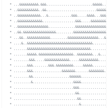
 * ...&&&&&&&&&&.&&&........................&&&&&...
 * ..&&&&&&&&&&&..&&..........................&&&&&&
 * ..&&&&&&&&&&&&...&............&&&.....&&&&...&&&&
 * ..&&&&&&&&&&&&&.................&&&.....&&&&&&&&&
 * ..&&&&&&&&&&&&&&&&..............&&&&&&&&&&&&&&&&&
 * ..&&.&&&&&&&&&&&&&&&&&.........&&&&&&&&&&&&&&&&&&
 * ...&&..&&&&&&&&&&&&.........&&&&&&&&&&&&&&&&...&&
 * ....&..&&&&&&&&&&&&&&&&&&&&&&&&&&&&&&&&&&........
 * .......&&&&&&&&&&&&&&&&&&&&&&&&&&&&&&&&&.........
 * .......&&&&&.&&&&&&&&&&&&&&&&&&..&&&&&&&&...&....
 * ........&&&.....&&&&&&&&&&&&&.....&&&&&&&&&&.....
 * .......&&&........&&&.&&&&&&&&&.....&&&&&........
 * .......&&&...............&&&&&&&.......&&&&&&&&..
 * ........&&...................&&&&&&..............
 * .........&.....................&&&&..............
 * ...............................&&&...............
 * ................................&&...............
 * .................................&&..............
 * ..................................&..............