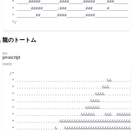
 * _____#####________####______#####_____###______ 
 * ______#####______;###________###______#________ 
 * ________##_______####________####______________ 
 */
龍のトートム
javascript
/*
 * ......................................&&.........
 * ....................................&&&..........
 * .................................&&&&............
 * ...............................&&&&..............
 * .............................&&&&&&..............
 * ...........................&&&&&&....&&&..&&&&&&&
 * ..................&&&&&&&&&&&&&&&&&&&&&&&&&&&&&&&
 * ................&...&&&&&&&&&&&&&&&&&&&&&&&&&&&&.