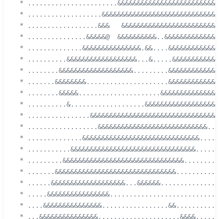
 * .......................&&&&&&&&&&&&&&&&&&&&&&&&&&
 * ...................&&&&&&&&&&&&&&&&&&&&&&&&&&&&&&
 * ..................&&&   &&&&&&&&&&&&&&&&&&&&&&&&&
 * ...............&&&&&@  &&&&&&&&&&..&&&&&&&&&&&&&&
 * ..............&&&&&&&&&&&&&&&.&&....&&&&&&&&&&&&&
 * ..........&&&&&&&&&&&&&&&&&&...&.....&&&&&&&&&&&&
 * ........&&&&&&&&&&&&&&&&&&&.........&&&&&&&&&&&&&
 * .......&&&&&&&&.....................&&&&&&&&&&&&&
 * ........&&&&&.....................&&&&&&&&&&&&&&&
 * ..........&...................&&&&&&&&&&&&&&&&&&&
 * ................&&&&&&&&&&&&&&&&&&&&&&&&&&&&&&&&&
 * ..................&&&&&&&&&&&&&&&&&&&&&&&&&&&&..&
 * ..............&&&&&&&&&&&&&&&&&&&&&&&&&&&&&&....&
 * ...........&&&&&&&&&&&&&&&&&&&&&&&&&&&&&&&&......
 * .........&&&&&&&&&&&&&&&&&&&&&&&&&&&&&&&.........
 * .......&&&&&&&&&&&&&&&&&&&&&&&&&&&&&&&...........
 * ......&&&&&&&&&&&&&&&&&&&...&&&&&&...............
 * .....&&&&&&&&&&&&&&&&............................
 * ....&&&&&&&&&&&&&&&.................&&...........
 * ...&&&&&&&&&&&&&&&.....................&&&&......