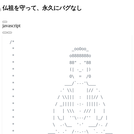
仏祖を守って、永久にバグなし
javascript
/*
 *                        _oo0oo_
 *                       o8888888o
 *                       88" . "88
 *                       (| -_- |)
 *                       0\  =  /0
 *                     ___/`---'\___
 *                   .' \\|     |// '.
 *                  / \\|||  :  |||// \
 *                 / _||||| -:- |||||- \
 *                |   | \\\  - /// |   |
 *                | \_|  ''\---/''  |_/ |
 *                \  .-\__  '-'  ___/-. /
 *              ___'. .'  /--.--\  `. .'___