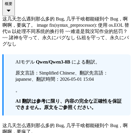
概要
这几天怎么遇到那么多的 Bug, 几乎干啥都能碰到个 Bug，啊
啊啊，要疯了。 image fix(syntax_preprocessor): 使用 os.EOL 替
代\n 以处理不同系统的换行符 ~~难道是我没写作业的惩罚？
~~ 諸神を守って、永久にバグなし 仏祖を守って、永久にバ
グなし
AIモデル
Qwen/Qwen3-8B
による翻訳。
原文言語：Simplified Chinese、翻訳先言語：
japanese、翻訳時間：2026-05-01 15:04
。
AI 翻訳は参考に限り、内容の完全な正確性を保証
できません。原文をご参照ください。
这几天怎么遇到那么多的 Bug, 几乎干啥都能碰到个 Bug，啊
啊啊，要疯了。