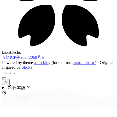
kissablecho
✮萌ICP备20242068号✮
Powered by theme
astro-blog
(forked from
astro-koharu
)
·
Original
Inspired by
Shoka
日本語
コンテンツ