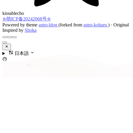
kissablecho
✮萌ICP备20242068号✮
Powered by theme
astro-blog
(forked from
astro-koharu
)
·
Original
Inspired by
Shoka
日本語
コンテンツ