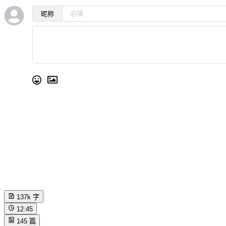
昵称
137k
字
12:45
145
篇