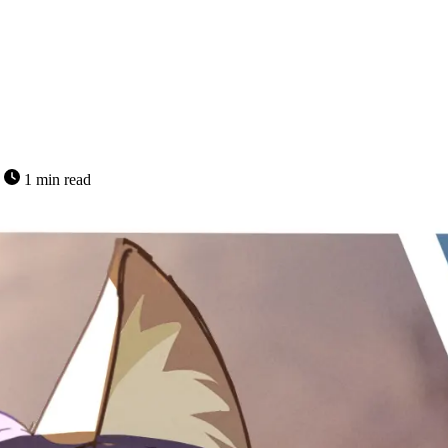
字
1 min read