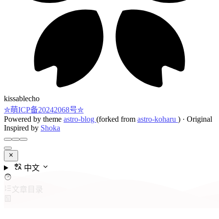
kissablecho
✮萌ICP备20242068号✮
Powered by theme
astro-blog
(forked from
astro-koharu
)
·
Original
Inspired by
Shoka
中文
文章目录