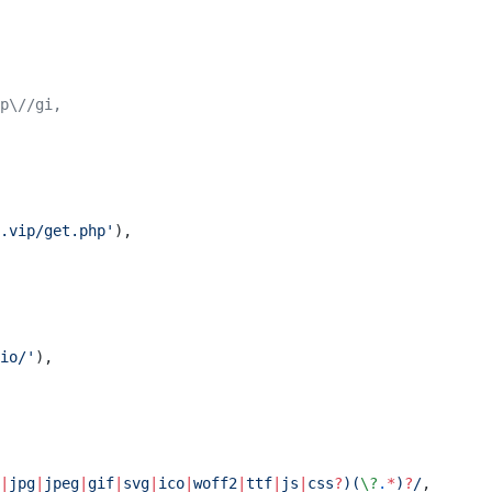
p\//gi,
.vip/get.php'
),
io/'
),
|
jpg
|
jpeg
|
gif
|
svg
|
ico
|
woff2
|
ttf
|
js
|
css
?
)(
\?
.
*
)
?
/
,