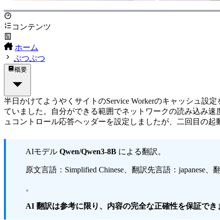
コンテンツ
ホーム
ぶつぶつ
概要
半日かけてようやくサイトのService Workerのキャ
ていました。自分ができる範囲でネットワークの読み込み速
ュコントロール応答ヘッダーを設定しましたが、二回目の起動時には
AIモデル
Qwen/Qwen3-8B
による翻訳。
原文言語：Simplified Chinese、翻訳先言語：japanese、翻訳
。
AI 翻訳は参考に限り、内容の完全な正確性を保証で