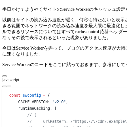
半日かけてようやくサイトのService Workerのキャ
以前はサイトの読み込み速度が遅く、何秒も待たないと表示
きる範囲でネットワークの読み込み速度を最大限に最適化し
ルできるリソースについてはすべてcache-control 応
なりその後で表示されるといった現象がありました。
今日はService Workerを弄って、ブログのアクセス
に速くなりました。
Service Workerのコードをここに貼っておきます、参考にし
javascript
const
 swconfig
 =
 {
    CACHE_VERSION: 
"v2.0"
,
    runtimeCaching: [
        // {
        //     urlPattern: /^https:\/\/cdn\.example\