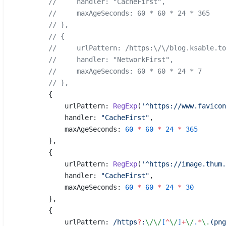
        //     handler: "CacheFirst",
        //     maxAgeSeconds: 60 * 60 * 24 * 365
        // },
        // {
        //     urlPattern: /https:\/\/blog.ksable.to
        //     handler: "NetworkFirst",
        //     maxAgeSeconds: 60 * 60 * 24 * 7
        // },
        {
            urlPattern: 
RegExp
(
'^https://www.favicon
            handler: 
"CacheFirst"
,
            maxAgeSeconds: 
60
 *
 60
 *
 24
 *
 365
        },
        {
            urlPattern: 
RegExp
(
'^https://image.thum.
            handler: 
"CacheFirst"
,
            maxAgeSeconds: 
60
 *
 60
 *
 24
 *
 30
        },
        {
            urlPattern:
 /
https
?
:
\/\/
[
^
\/
]
+
\/
.
*
\.
(png