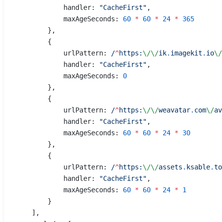
            handler: 
"CacheFirst"
,
            maxAgeSeconds: 
60
 *
 60
 *
 24
 *
 365
        },
        {
            urlPattern:
 /
^
https:
\/\/
ik
.
imagekit
.
io
\/
            handler: 
"CacheFirst"
,
            maxAgeSeconds: 
0
        },
        {
            urlPattern:
 /
^
https:
\/\/
weavatar
.
com
\/
av
            handler: 
"CacheFirst"
,
            maxAgeSeconds: 
60
 *
 60
 *
 24
 *
 30
        },
        {
            urlPattern:
 /
^
https:
\/\/
assets
.
ksable
.
to
            handler: 
"CacheFirst"
,
            maxAgeSeconds: 
60
 *
 60
 *
 24
 *
 1
        }
    ],