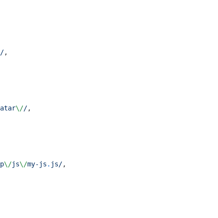
/
,
atar
\/
/
,
p
\/
js
\/
my-js
.
js
/
,