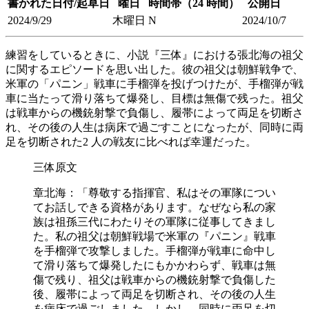
書かれた日付/起草日
曜日
時間帯（24 時間）
公開日
2024/9/29
木曜日
N
2024/10/7
練習をしているときに、小説『三体』における張北海の祖父
に関するエピソードを思い出した。彼の祖父は朝鮮戦争で、
米軍の「パニン」戦車に手榴弾を投げつけたが、手榴弾が戦
車に当たって滑り落ちて爆発し、目標は無傷で残った。祖父
は戦車からの機銃射撃で負傷し、履帯によって両足を切断さ
れ、その後の人生は病床で過ごすことになったが、同時に両
足を切断された2 人の戦友に比べれば幸運だった。
三体原文
章北海：「尊敬する指揮官、私はその軍隊につい
てお話しできる資格があります。なぜなら私の家
族は祖孫三代にわたりその軍隊に従事してきまし
た。私の祖父は朝鮮戦場で米軍の『パニン』戦車
を手榴弾で攻撃しました。手榴弾が戦車に命中し
て滑り落ちて爆発したにもかかわらず、戦車は無
傷で残り、祖父は戦車からの機銃射撃で負傷した
後、履帯によって両足を切断され、その後の人生
を病床で過ごしました。しかし、同時に両足を切