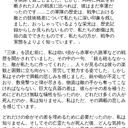
断された2 人の戦友に比べれば、彼はまだ幸運だ
ったのです……この軍隊の歴史は、戦争における
敵との技術格差について私たちに深い印象を残し
ました。おっしゃっているような栄光は、歴史記
録からしか見られないもので、私たちの創傷は先
祖の血でできたものです。私たちの方が、戦争の
実態をよりよく知っています。」
『三体』を読む前に、私は幼い頃から赤軍や八路軍などの戦
歴を聞かされていました。その中の一句、「銃も砲もなかっ
た、敵が私たちに作ってくれた」。人々が見るのは彼らの楽
観と困難に立ち向かい、苦労して努力する姿でした。しかし
私はその中で満載の悲しみを感じました。銃や砲が不足して
おり、数発撃つと弾が尽きる。物資は敵の手から奪ってこな
ければならない。巨大な兵器の差は、彼らがその差を補うた
めにどれだけ無駄な犠牲を払ったのか、どれだけ多くの人が
死んだのか、私は知りません。私はただ、その満載の悲しみ
を感じています。
どれだけの命がその差を埋めるために必要だったのか、私は
知りません。そしてその亡霊たちが死んだ後、どんな気持ち