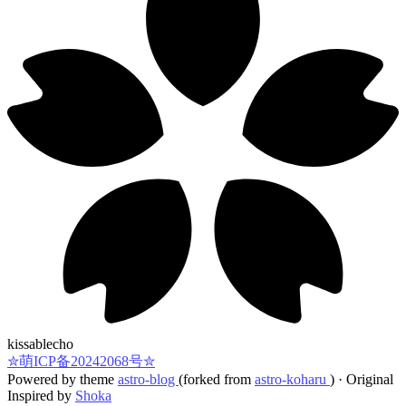
kissablecho
✮萌ICP备20242068号✮
Powered by theme
astro-blog
(forked from
astro-koharu
)
·
Original
Inspired by
Shoka