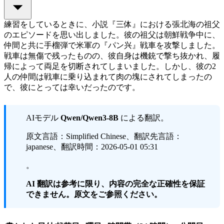
練習をしているときに、小説『三体』における張北海の祖父
のエピソードを思い出しました。彼の祖父は朝鮮戦争中に、
仲間と共に手榴弾で米軍の『パン兴』戦車を攻撃しました。
戦車は無傷で残ったものの、彼自身は機銃で撃ち抜かれ、履
帰によって両足を切断されてしまいました。しかし、彼の2
人の仲間は戦車に乗り込まれて肉の塊にされてしまったの
で、彼にとっては幸いだったのです。
AIモデル
Qwen/Qwen3-8B
による翻訳。
原文言語：Simplified Chinese、翻訳先言語：
japanese、翻訳時間：2026-05-01 05:31
。
AI 翻訳は参考に限り、内容の完全な正確性を保証
できません。原文をご参照ください。