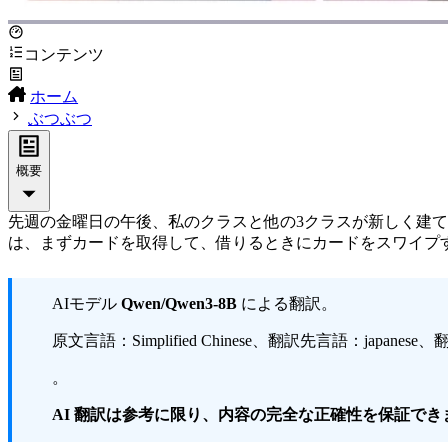
コンテンツ
ホーム
ぶつぶつ
概要
先週の金曜日の午後、私のクラスと他の3クラスが新しく建
は、まずカードを取得して、借りるときにカードをスワイプす
AIモデル
Qwen/Qwen3-8B
による翻訳。
原文言語：Simplified Chinese、翻訳先言語：japanese、翻訳
。
AI 翻訳は参考に限り、内容の完全な正確性を保証で