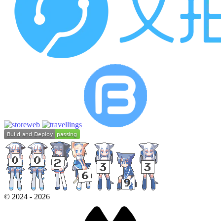
Windows 11
Microsoft Edge 143.0.0.0
梁栋烨
2026-06-15
返信
@Kissablecho
:
我猜一个是 QQ 的 API，一个是 Gravatar 镜像的 AP
I。
macOS 26.5.1
Chrome 148.0.0.0
梁栋烨
2026-06-15
返信
@Kissablecho
:
给你看个
老文章
。
macOS 26.5.1
Chrome 148.0.0.0
Kissablecho
2026-06-15
博主
返信
@梁栋烨
:
也许，当时，或以后是不会后悔的，但某个时刻就会
©
2024
-
2026
突然感到很后悔了