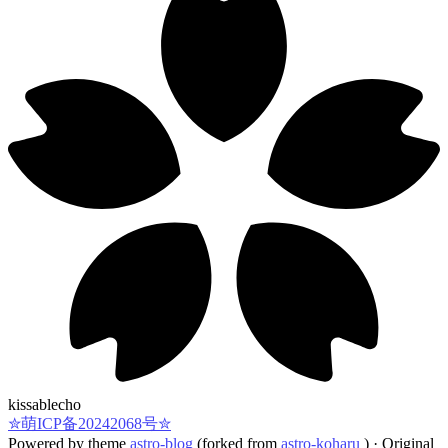
Windows 11
Microsoft Edge 143.0.0.0
kissablecho
✮萌ICP备20242068号✮
Powered by theme
astro-blog
(forked from
astro-koharu
)
·
Original