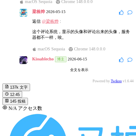
macOS Sequoia
Chrome 148.0.0.0
梁栋烨
2026-05-15
返信
@梁栋烨
:
这个评论系统，显示的头像和评论出来的头像，服务
器都不一样，唉。
macOS Sequoia
Chrome 148.0.0.0
Kissablecho
2026-06-15
博主
返信
@梁栋烨
:
全文を表示
我用的是 WeAvatar 的头像 API，不同的 API，头像可
Powered by
Twikoo
v1.6.44
能不一样吧
137k
文字
12:45
Windows 11
Microsoft Edge 143.0.0.0
145
投稿
Kissablecho
2026-06-15
博主
N/A
アクセス数
返信
@梁栋烨
:
⌇●﹏●⌇