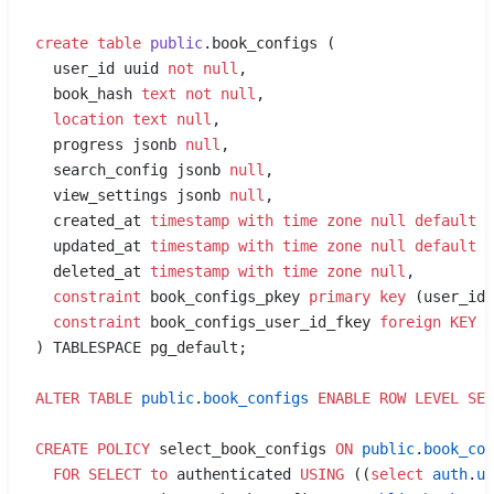
create
 table
 public
.book_configs (
  user_id uuid 
not null
,
  book_hash 
text
 not null
,
  location
 text
 null
,
  progress jsonb 
null
,
  search_config jsonb 
null
,
  view_settings jsonb 
null
,
  created_at 
timestamp with time zone
 null
 default
 n
  updated_at 
timestamp with time zone
 null
 default
 n
  deleted_at 
timestamp with time zone
 null
,
  constraint
 book_configs_pkey 
primary key
 (user_id,
  constraint
 book_configs_user_id_fkey 
foreign KEY
 (
) TABLESPACE pg_default;
ALTER
 TABLE
 public
.
book_configs
 ENABLE
 ROW
 LEVEL
 SEC
CREATE
 POLICY
 select_book_configs 
ON
 public
.
book_con
  FOR
 SELECT
 to
 authenticated 
USING
 ((
select
 auth
.
ui