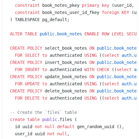
  constraint
 book_notes_pkey 
primary key
 (user_id, b
  constraint
 book_notes_user_id_fkey 
foreign KEY
 (us
) TABLESPACE pg_default;
ALTER
 TABLE
 public
.
book_notes
 ENABLE
 ROW
 LEVEL
 SECUR
CREATE
 POLICY
 select_book_notes 
ON
 public
.
book_notes
  FOR
 SELECT
 to
 authenticated 
USING
 ((
select
 auth
.
ui
CREATE
 POLICY
 insert_book_notes 
ON
 public
.
book_notes
  FOR
 INSERT
 to
 authenticated 
WITH
 CHECK
 ((
select
 au
CREATE
 POLICY
 update_book_notes 
ON
 public
.
book_notes
  FOR
 UPDATE
 to
 authenticated 
USING
 ((
select
 auth
.
ui
CREATE
 POLICY
 delete_book_notes 
ON
 public
.
book_notes
  FOR
 DELETE
 to
 authenticated 
USING
 ((
select
 auth
.
ui
-- Create the `files` table
create
 table
 public
.files (
  id uuid 
not null
 default
 gen_random_uuid (),
  user_id uuid 
not null
,