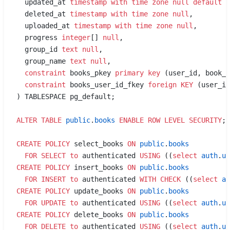
  updated_at 
timestamp with time zone
 null
 default
 n
  deleted_at 
timestamp with time zone
 null
,
  uploaded_at 
timestamp with time zone
 null
,
  progress 
integer
[] 
null
,
  group_id 
text
 null
,
  group_name 
text
 null
,
  constraint
 books_pkey 
primary key
 (user_id, book_h
  constraint
 books_user_id_fkey 
foreign KEY
 (user_id
) TABLESPACE pg_default;
ALTER
 TABLE
 public
.
books
 ENABLE
 ROW
 LEVEL
 SECURITY
;
CREATE
 POLICY
 select_books 
ON
 public
.
books
  FOR
 SELECT
 to
 authenticated 
USING
 ((
select
 auth
.
ui
CREATE
 POLICY
 insert_books 
ON
 public
.
books
  FOR
 INSERT
 to
 authenticated 
WITH
 CHECK
 ((
select
 au
CREATE
 POLICY
 update_books 
ON
 public
.
books
  FOR
 UPDATE
 to
 authenticated 
USING
 ((
select
 auth
.
ui
CREATE
 POLICY
 delete_books 
ON
 public
.
books
  FOR
 DELETE
 to
 authenticated 
USING
 ((
select
 auth
.
ui