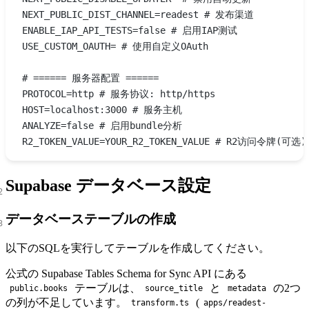
NEXT_PUBLIC_DIST_CHANNEL=readest # 发布渠道
ENABLE_IAP_API_TESTS=false # 启用IAP测试
USE_CUSTOM_OAUTH= # 使用自定义OAuth
# ====== 服务器配置 ======
PROTOCOL=http # 服务协议: http/https
HOST=localhost:3000 # 服务主机
ANALYZE=false # 启用bundle分析
R2_TOKEN_VALUE=YOUR_R2_TOKEN_VALUE # R2访问令牌(可选)
Supabase データベース設定
データベーステーブルの作成
以下のSQLを実行してテーブルを作成してください。
公式の
Supabase Tables Schema for Sync API
にある
テーブルは、
と
の2つ
public.books
source_title
metadata
の列が不足しています。
(
transform.ts
apps/readest-