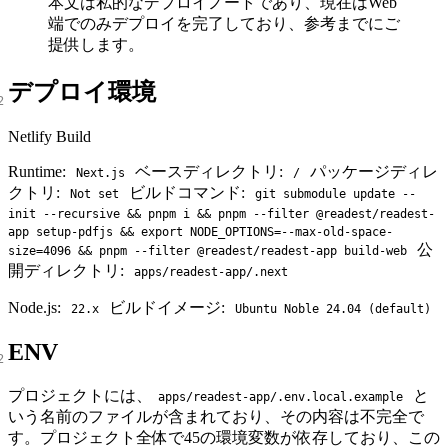
本文は私的なデプロイノートであり、現在はWeb
端でのみデプロイを完了しており、参考までにご
提供します。
デプロイ環境
Netlify Build
Runtime:
ベースディレクトリ:
パッケージディレ
Next.js
/
クトリ:
ビルドコマンド:
Not set
git submodule update --
init --recursive && pnpm i && pnpm --filter @readest/readest-
app setup-pdfjs && export NODE_OPTIONS=--max-old-space-
公
size=4096 && pnpm --filter @readest/readest-app build-web
開ディレクトリ:
apps/readest-app/.next
Node.js:
ビルドイメージ:
22.x
Ubuntu Noble 24.04 (default)
ENV
プロジェクトには、
と
apps/readest-app/.env.local.example
いう名前のファイルが含まれており、その内容は不完全で
す。プロジェクト全体で45の環境変数が依存しており、この