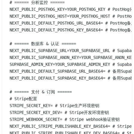
# ====== 分析监控 ======
NEXT_PUBLIC_POSTHOG_KEY=YOUR_POSTHOG_KEY # PostHo
NEXT_PUBLIC_POSTHOG_HOST=YOUR_POSTHOG_HOST # Post
NEXT_PUBLIC_DEFAULT_POSTHOG_URL_BASE64= # PostHog
NEXT_PUBLIC_DEFAULT_POSTHOG_KEY_BASE64= # PostHo
# ====== 数据库 & 认证 ======
NEXT_PUBLIC_SUPABASE_URL=YOUR_SUPABASE_URL # Supab
NEXT_PUBLIC_SUPABASE_ANON_KEY=YOUR_SUPABASE_ANON_
SUPABASE_ADMIN_KEY=YOUR_SUPABASE_ADMIN_KEY # Sup
NEXT_PUBLIC_DEFAULT_SUPABASE_URL_BASE64= # 备用Supab
NEXT_PUBLIC_DEFAULT_SUPABASE_KEY_BASE64= # 备用Supa
# ====== 支付 & 订阅 ======
# Stripe配置
STRIPE_SECRET_KEY= # Stripe生产环境密钥
STRIPE_SECRET_KEY_DEV= # Stripe开发环境密钥
STRIPE_WEBHOOK_SECRET= # Stripe webhook验证密钥
NEXT_PUBLIC_STRIPE_PUBLISHABLE_KEY_BASE64= # Stri
NEXT_PUBLIC_STRIPE_PUBLISHABLE_KEY_DEV_BASE64= # 