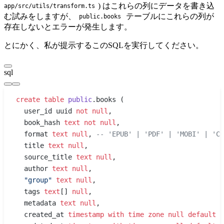
) はこれらの列にデータを書き込
app/src/utils/transform.ts
む試みをしますが、
テーブルにこれらの列が
public.books
存在しないとエラーが発生します。
とにかく、私が提示するこのSQLを実行してください。
sql
create
 table
 public
.books (
  user_id uuid 
not null
,
  book_hash 
text
 not null
,
  format 
text
 null
, 
-- 'EPUB' | 'PDF' | 'MOBI' | 'CB
  title 
text
 null
,
  source_title 
text
 null
,
  author 
text
 null
,
  "group"
 text
 null
,
  tags 
text
[] 
null
,
  metadata 
text
 null
,
  created_at 
timestamp with time zone
 null
 default
 n