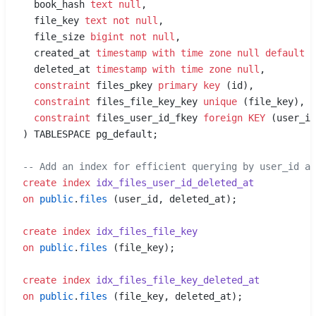
  book_hash 
text
 null
,
  file_key 
text
 not null
,
  file_size 
bigint
 not null
,
  created_at 
timestamp with time zone
 null
 default
 n
  deleted_at 
timestamp with time zone
 null
,
  constraint
 files_pkey 
primary key
 (id),
  constraint
 files_file_key_key 
unique
 (file_key),
  constraint
 files_user_id_fkey 
foreign KEY
 (user_id
) TABLESPACE pg_default;
-- Add an index for efficient querying by user_id an
create
 index
 idx_files_user_id_deleted_at
on
 public
.
files
 (user_id, deleted_at);
create
 index
 idx_files_file_key
on
 public
.
files
 (file_key);
create
 index
 idx_files_file_key_deleted_at
on
 public
.
files
 (file_key, deleted_at);