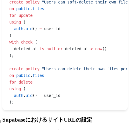
create
 policy
 "Users can soft-delete their own files
on
 public
.
files
for
 update
using
 (
  auth
.
uid
() 
=
 user_id
)
with
 check
 (
  deleted_at 
is
 null
 or
 deleted_at 
>
 now
()
);
create
 policy
 "Users can delete their own files perm
on
 public
.
files
for
 delete
using
 (
  auth
.
uid
() 
=
 user_id
);
SupabaseにおけるサイトURLの設定