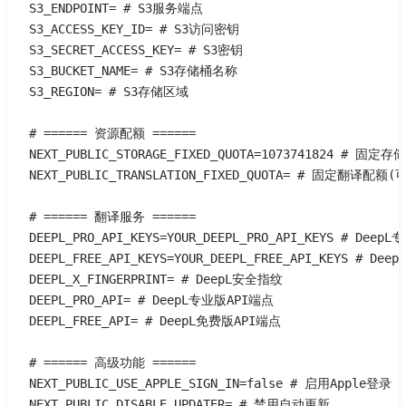
S3_ENDPOINT= # S3服务端点
S3_ACCESS_KEY_ID= # S3访问密钥
S3_SECRET_ACCESS_KEY= # S3密钥
S3_BUCKET_NAME= # S3存储桶名称
S3_REGION= # S3存储区域
# ====== 资源配额 ======
NEXT_PUBLIC_STORAGE_FIXED_QUOTA=1073741824 # 固
NEXT_PUBLIC_TRANSLATION_FIXED_QUOTA= # 固定翻译配额(
# ====== 翻译服务 ======
DEEPL_PRO_API_KEYS=YOUR_DEEPL_PRO_API_KEYS # Dee
DEEPL_FREE_API_KEYS=YOUR_DEEPL_FREE_API_KEYS # D
DEEPL_X_FINGERPRINT= # DeepL安全指纹
DEEPL_PRO_API= # DeepL专业版API端点
DEEPL_FREE_API= # DeepL免费版API端点
# ====== 高级功能 ======
NEXT_PUBLIC_USE_APPLE_SIGN_IN=false # 启用Apple登录
NEXT_PUBLIC_DISABLE_UPDATER= # 禁用自动更新