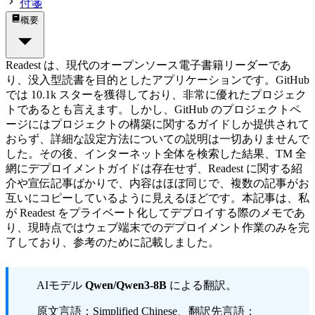
付箋
概要
Readest は、現代のオープンソース電子書籍リーダーであ
り、没入型読書を目的としたアプリケーションです。GitHub
では 10.1k スターを獲得しており、非常に優れたプロジェク
トであるとも言えます。しかし、GitHub のプロジェクトペ
ージにはプロジェクトの構築に関するガイドしか提供されて
おらず、詳細な設定方法についての説明は一切ありませんで
した。その後、インターネット全体を検索した結果、TM 全
網にデプロイメントガイドは存在せず、Readest に関する紹
介や宣伝記事ばかりで、内容はほぼ同じで、複数の記事がお
互いにコピーしているように見えるほどです。本記事は、私
が Readest をプライベート化してデプロイする際のメモであ
り、現時点ではウェブ端末でのデプロイメント作業のみを完
了しており、参考のために記載しました。
AIモデル
Qwen/Qwen3-8B
による翻訳。
原文言語：Simplified Chinese、翻訳先言語：