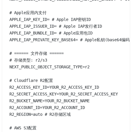
# Apple应用内支付
APPLE_IAP_KEY_ID= # Apple IAP密钥ID
APPLE_IAP_ISSUER_ID= # Apple IAP发行者ID
APPLE_IAP_BUNDLE_ID= # Apple应用包ID
APPLE_IAP_PRIVATE_KEY_BASE64= # Apple私钥(base64编码)
# ====== 文件存储 ======
# 存储类型: r2/s3
NEXT_PUBLIC_OBJECT_STORAGE_TYPE=r2 
# Cloudflare R2配置
R2_ACCESS_KEY_ID=YOUR_R2_ACCESS_KEY_ID
R2_SECRET_ACCESS_KEY=YOUR_R2_SECRET_ACCESS_KEY
R2_BUCKET_NAME=YOUR_R2_BUCKET_NAME
R2_ACCOUNT_ID=YOUR_R2_ACCOUNT_ID
R2_REGION=auto # R2存储区域
# AWS S3配置