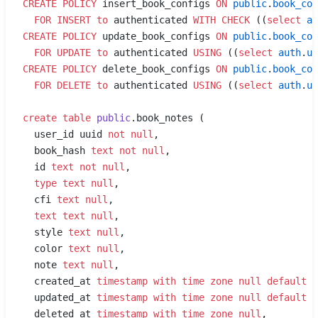
CREATE
 POLICY
 insert_book_configs 
ON
 public
.
book_con
  FOR
 INSERT
 to
 authenticated 
WITH
 CHECK
 ((
select
 au
CREATE
 POLICY
 update_book_configs 
ON
 public
.
book_con
  FOR
 UPDATE
 to
 authenticated 
USING
 ((
select
 auth
.
ui
CREATE
 POLICY
 delete_book_configs 
ON
 public
.
book_con
  FOR
 DELETE
 to
 authenticated 
USING
 ((
select
 auth
.
ui
create
 table
 public
.book_notes (
  user_id uuid 
not null
,
  book_hash 
text
 not null
,
  id 
text
 not null
,
  type
 text
 null
,
  cfi 
text
 null
,
  text
 text
 null
,
  style 
text
 null
,
  color 
text
 null
,
  note 
text
 null
,
  created_at 
timestamp with time zone
 null
 default
 n
  updated_at 
timestamp with time zone
 null
 default
 n
  deleted_at 
timestamp with time zone
 null
,