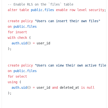
-- Enable RLS on the `files` table
alter
 table
 public
.
files
 enable
 row
 level
 security
;
create
 policy
 "Users can insert their own files"
on
 public
.
files
for
 insert
with
 check
 (
  auth
.
uid
() 
=
 user_id
);
create
 policy
 "Users can view their own active files
on
 public
.
files
for
 select
using
 (
  auth
.
uid
() 
=
 user_id 
and
 deleted_at 
is
 null
);