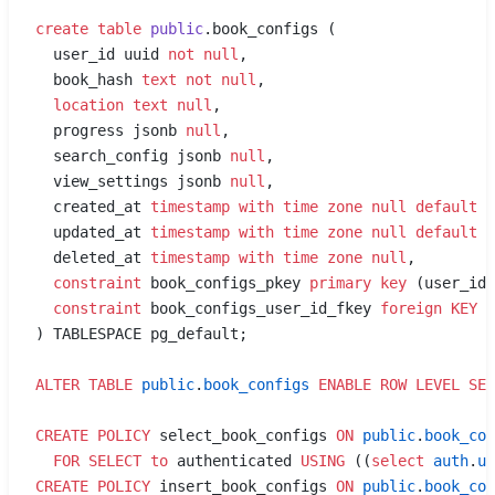
create
 table
 public
.book_configs (
  user_id uuid 
not null
,
  book_hash 
text
 not null
,
  location
 text
 null
,
  progress jsonb 
null
,
  search_config jsonb 
null
,
  view_settings jsonb 
null
,
  created_at 
timestamp with time zone
 null
 default
 n
  updated_at 
timestamp with time zone
 null
 default
 n
  deleted_at 
timestamp with time zone
 null
,
  constraint
 book_configs_pkey 
primary key
 (user_id,
  constraint
 book_configs_user_id_fkey 
foreign KEY
 (
) TABLESPACE pg_default;
ALTER
 TABLE
 public
.
book_configs
 ENABLE
 ROW
 LEVEL
 SEC
CREATE
 POLICY
 select_book_configs 
ON
 public
.
book_con
  FOR
 SELECT
 to
 authenticated 
USING
 ((
select
 auth
.
ui
CREATE
 POLICY
 insert_book_configs 
ON
 public
.
book_con