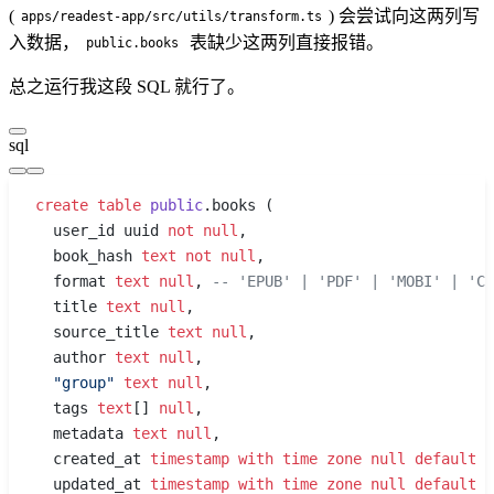
(
) 会尝试向这两列写
apps/readest-app/src/utils/transform.ts
入数据，
表缺少这两列直接报错。
public.books
总之运行我这段 SQL 就行了。
sql
create
 table
 public
.books (
  user_id uuid 
not null
,
  book_hash 
text
 not null
,
  format 
text
 null
, 
-- 'EPUB' | 'PDF' | 'MOBI' | 'CB
  title 
text
 null
,
  source_title 
text
 null
,
  author 
text
 null
,
  "group"
 text
 null
,
  tags 
text
[] 
null
,
  metadata 
text
 null
,
  created_at 
timestamp with time zone
 null
 default
 n
  updated_at 
timestamp with time zone
 null
 default
 n