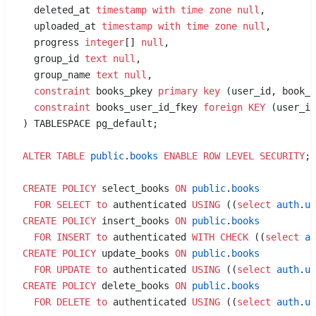
  deleted_at 
timestamp with time zone
 null
,
  uploaded_at 
timestamp with time zone
 null
,
  progress 
integer
[] 
null
,
  group_id 
text
 null
,
  group_name 
text
 null
,
  constraint
 books_pkey 
primary key
 (user_id, book_h
  constraint
 books_user_id_fkey 
foreign KEY
 (user_id
) TABLESPACE pg_default;
ALTER
 TABLE
 public
.
books
 ENABLE
 ROW
 LEVEL
 SECURITY
;
CREATE
 POLICY
 select_books 
ON
 public
.
books
  FOR
 SELECT
 to
 authenticated 
USING
 ((
select
 auth
.
ui
CREATE
 POLICY
 insert_books 
ON
 public
.
books
  FOR
 INSERT
 to
 authenticated 
WITH
 CHECK
 ((
select
 au
CREATE
 POLICY
 update_books 
ON
 public
.
books
  FOR
 UPDATE
 to
 authenticated 
USING
 ((
select
 auth
.
ui
CREATE
 POLICY
 delete_books 
ON
 public
.
books
  FOR
 DELETE
 to
 authenticated 
USING
 ((
select
 auth
.
ui