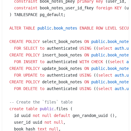
  constraint
 book_notes_pkey 
primary key
 (user_id, b
  constraint
 book_notes_user_id_fkey 
foreign KEY
 (us
) TABLESPACE pg_default;
ALTER
 TABLE
 public
.
book_notes
 ENABLE
 ROW
 LEVEL
 SECUR
CREATE
 POLICY
 select_book_notes 
ON
 public
.
book_notes
  FOR
 SELECT
 to
 authenticated 
USING
 ((
select
 auth
.
ui
CREATE
 POLICY
 insert_book_notes 
ON
 public
.
book_notes
  FOR
 INSERT
 to
 authenticated 
WITH
 CHECK
 ((
select
 au
CREATE
 POLICY
 update_book_notes 
ON
 public
.
book_notes
  FOR
 UPDATE
 to
 authenticated 
USING
 ((
select
 auth
.
ui
CREATE
 POLICY
 delete_book_notes 
ON
 public
.
book_notes
  FOR
 DELETE
 to
 authenticated 
USING
 ((
select
 auth
.
ui
-- Create the `files` table
create
 table
 public
.files (
  id uuid 
not null
 default
 gen_random_uuid (),
  user_id uuid 
not null
,
  book_hash 
text
 null
,