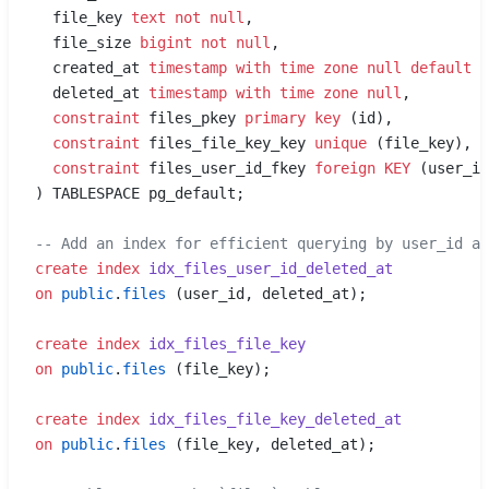
  file_key 
text
 not null
,
  file_size 
bigint
 not null
,
  created_at 
timestamp with time zone
 null
 default
 n
  deleted_at 
timestamp with time zone
 null
,
  constraint
 files_pkey 
primary key
 (id),
  constraint
 files_file_key_key 
unique
 (file_key),
  constraint
 files_user_id_fkey 
foreign KEY
 (user_id
) TABLESPACE pg_default;
-- Add an index for efficient querying by user_id an
create
 index
 idx_files_user_id_deleted_at
on
 public
.
files
 (user_id, deleted_at);
create
 index
 idx_files_file_key
on
 public
.
files
 (file_key);
create
 index
 idx_files_file_key_deleted_at
on
 public
.
files
 (file_key, deleted_at);