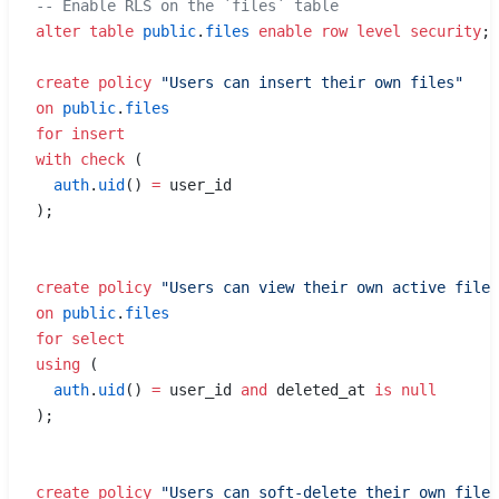
-- Enable RLS on the `files` table
alter
 table
 public
.
files
 enable
 row
 level
 security
;
create
 policy
 "Users can insert their own files"
on
 public
.
files
for
 insert
with
 check
 (
  auth
.
uid
() 
=
 user_id
);
create
 policy
 "Users can view their own active files
on
 public
.
files
for
 select
using
 (
  auth
.
uid
() 
=
 user_id 
and
 deleted_at 
is
 null
);
create
 policy
 "Users can soft-delete their own files