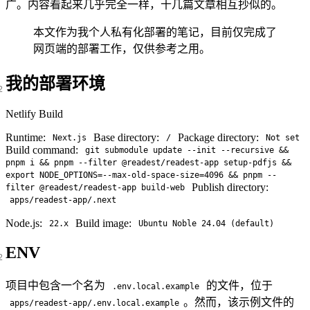
广。内容看起来几乎完全一样，十几篇文章相互抄似的。
本文作为我个人私有化部署的笔记，目前仅完成了
网页端的部署工作，仅供参考之用。
我的部署环境
Netlify Build
Runtime:
Base directory:
Package directory:
Next.js
/
Not set
Build command:
git submodule update --init --recursive &&
pnpm i && pnpm --filter @readest/readest-app setup-pdfjs &&
export NODE_OPTIONS=--max-old-space-size=4096 && pnpm --
Publish directory:
filter @readest/readest-app build-web
apps/readest-app/.next
Node.js:
Build image:
22.x
Ubuntu Noble 24.04 (default)
ENV
项目中包含一个名为
的文件，位于
.env.local.example
。然而，该示例文件的
apps/readest-app/.env.local.example