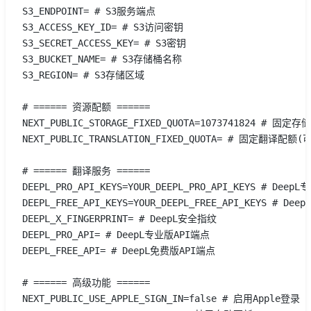
S3_ENDPOINT= # S3服务端点
S3_ACCESS_KEY_ID= # S3访问密钥
S3_SECRET_ACCESS_KEY= # S3密钥
S3_BUCKET_NAME= # S3存储桶名称
S3_REGION= # S3存储区域
# ====== 资源配额 ======
NEXT_PUBLIC_STORAGE_FIXED_QUOTA=1073741824 # 固
NEXT_PUBLIC_TRANSLATION_FIXED_QUOTA= # 固定翻译配额(
# ====== 翻译服务 ======
DEEPL_PRO_API_KEYS=YOUR_DEEPL_PRO_API_KEYS # Dee
DEEPL_FREE_API_KEYS=YOUR_DEEPL_FREE_API_KEYS # D
DEEPL_X_FINGERPRINT= # DeepL安全指纹
DEEPL_PRO_API= # DeepL专业版API端点
DEEPL_FREE_API= # DeepL免费版API端点
# ====== 高级功能 ======
NEXT_PUBLIC_USE_APPLE_SIGN_IN=false # 启用Apple登录