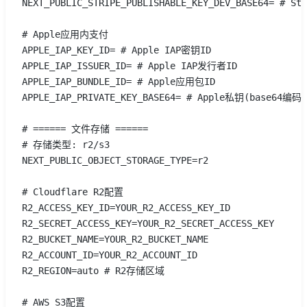
NEXT_PUBLIC_STRIPE_PUBLISHABLE_KEY_DEV_BASE64= # 
# Apple应用内支付
APPLE_IAP_KEY_ID= # Apple IAP密钥ID
APPLE_IAP_ISSUER_ID= # Apple IAP发行者ID
APPLE_IAP_BUNDLE_ID= # Apple应用包ID
APPLE_IAP_PRIVATE_KEY_BASE64= # Apple私钥(base64编码)
# ====== 文件存储 ======
# 存储类型: r2/s3
NEXT_PUBLIC_OBJECT_STORAGE_TYPE=r2 
# Cloudflare R2配置
R2_ACCESS_KEY_ID=YOUR_R2_ACCESS_KEY_ID
R2_SECRET_ACCESS_KEY=YOUR_R2_SECRET_ACCESS_KEY
R2_BUCKET_NAME=YOUR_R2_BUCKET_NAME
R2_ACCOUNT_ID=YOUR_R2_ACCOUNT_ID
R2_REGION=auto # R2存储区域
# AWS S3配置