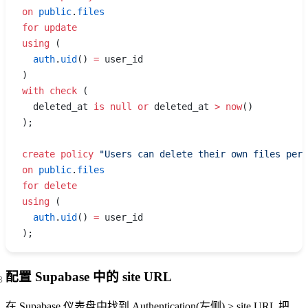
on
 public
.
files
for
 update
using
 (
  auth
.
uid
() 
=
 user_id
)
with
 check
 (
  deleted_at 
is
 null
 or
 deleted_at 
>
 now
()
);
create
 policy
 "Users can delete their own files perm
on
 public
.
files
for
 delete
using
 (
  auth
.
uid
() 
=
 user_id
);
配置 Supabase 中的 site URL
在 Supabase 仪表盘中找到 Authentication(左侧) > site URL 把