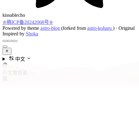
kissablecho
✮萌ICP备20242068号✮
Powered by theme
astro-blog
(forked from
astro-koharu
)
·
Original
Inspired by
Shoka
中文
文章目录