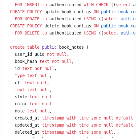
  FOR
 INSERT
 to
 authenticated 
WITH
 CHECK
 ((
select
 au
CREATE
 POLICY
 update_book_configs 
ON
 public
.
book_con
  FOR
 UPDATE
 to
 authenticated 
USING
 ((
select
 auth
.
ui
CREATE
 POLICY
 delete_book_configs 
ON
 public
.
book_con
  FOR
 DELETE
 to
 authenticated 
USING
 ((
select
 auth
.
ui
create
 table
 public
.book_notes (
  user_id uuid 
not null
,
  book_hash 
text
 not null
,
  id 
text
 not null
,
  type
 text
 null
,
  cfi 
text
 null
,
  text
 text
 null
,
  style 
text
 null
,
  color 
text
 null
,
  note 
text
 null
,
  created_at 
timestamp with time zone
 null
 default
 n
  updated_at 
timestamp with time zone
 null
 default
 n
  deleted_at 
timestamp with time zone
 null
,