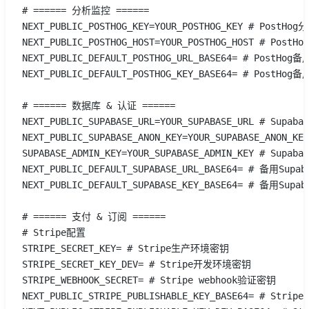
# ====== 分析监控 ======
NEXT_PUBLIC_POSTHOG_KEY=YOUR_POSTHOG_KEY # PostHo
NEXT_PUBLIC_POSTHOG_HOST=YOUR_POSTHOG_HOST # Post
NEXT_PUBLIC_DEFAULT_POSTHOG_URL_BASE64= # PostHog
NEXT_PUBLIC_DEFAULT_POSTHOG_KEY_BASE64= # PostHo
# ====== 数据库 & 认证 ======
NEXT_PUBLIC_SUPABASE_URL=YOUR_SUPABASE_URL # Supab
NEXT_PUBLIC_SUPABASE_ANON_KEY=YOUR_SUPABASE_ANON_
SUPABASE_ADMIN_KEY=YOUR_SUPABASE_ADMIN_KEY # Sup
NEXT_PUBLIC_DEFAULT_SUPABASE_URL_BASE64= # 备用Supab
NEXT_PUBLIC_DEFAULT_SUPABASE_KEY_BASE64= # 备用Supa
# ====== 支付 & 订阅 ======
# Stripe配置
STRIPE_SECRET_KEY= # Stripe生产环境密钥
STRIPE_SECRET_KEY_DEV= # Stripe开发环境密钥
STRIPE_WEBHOOK_SECRET= # Stripe webhook验证密钥
NEXT_PUBLIC_STRIPE_PUBLISHABLE_KEY_BASE64= # Stri