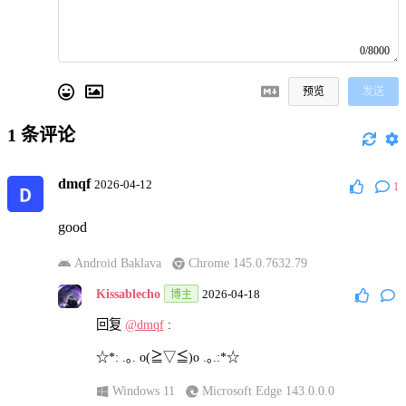
0/8000
预览
发送
1
条评论
dmqf
2026-04-12
1
good
Android Baklava
Chrome 145.0.7632.79
Kissablecho
2026-04-18
博主
回复
@dmqf
:
☆*: .｡. o(≧▽≦)o .｡.:*☆
Windows 11
Microsoft Edge 143.0.0.0