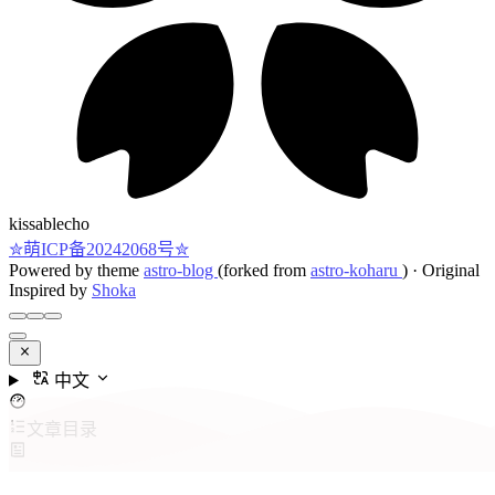
kissablecho
✮萌ICP备20242068号✮
Powered by theme
astro-blog
(forked from
astro-koharu
)
·
Original
Inspired by
Shoka
中文
文章目录