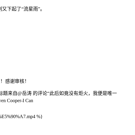
又下起了“流星雨”。
核！感谢审核！
。 标题来自@岳涛 的评论“此后如竟没有炬火，我便是唯一
per-I Can
E5%90%A7.mp4
%}