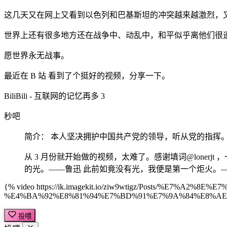
这几天又在网上又看到以色列和巴基斯坦的冲突越来越激烈，又
世界上还有很多地方还在战争中、动乱中，和平似乎离他们很
愿世界永无战事。
最近在 B 站 看到了个挺好的视频，分享一下。
BiliBili - 互联网的记忆再多 3
秒吧
简介： 本人坚决拥护中国共产党的领导，听从党的指挥。 
从 3 月份就开始做的视频，太难了。感谢填词@loner
的光。——鲁迅 此前如竟没有光，我便是第一个炬火。——亚伦·布
{% video
https://ik.imagekit.io/ziw9wtigz/Posts/%E7%A2%8
%E4%BA%92%E8%81%94%E7%BD%91%E7%9A%84%E8%AE
投喂