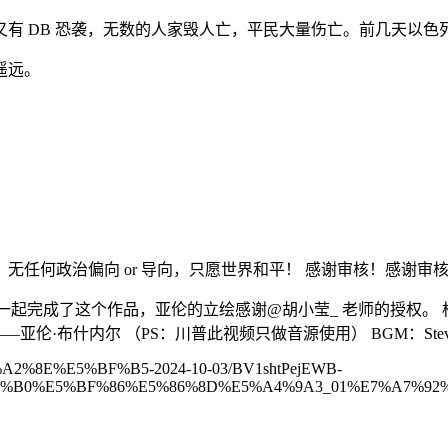
有 DB 恐袭，无数的人家毁人亡，平民大量伤亡。前几天以色列
遥远。
无任何政治偏向 or 导向，只愿世界和平！ 感谢审核！感谢审
jt ，一起完成了这个作品，亚伦的立绘感谢@胡小莹_ 老师的授权
什内尔 （PS：川普此视频只做音源使用） BGM：Steven Coo
E%E7%A2%8E%E5%BF%B5-2024-10-03/BV1shtPejEWB-
%B0%E5%BF%86%E5%86%8D%E5%A4%9A3_01%E7%A7%92%