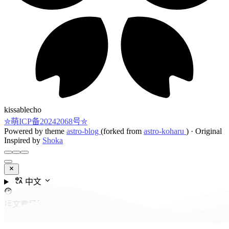
kissablecho
✮萌ICP备20242068号✮
Powered by theme
astro-blog
(forked from
astro-koharu
)
·
Original
Inspired by
Shoka
中文
文章目录