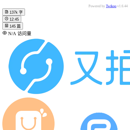
回复
@Kissablecho
:
Powered by
Twikoo
v1.6.44
137k
字
羡慕第一。
12:45
Android Quince Tart
Chrome 126.0.0.0
145
篇
N/A
访问量
Kissablecho
2024-08-10
博主
回复
@葉珊
:
注意两点
是班级里的，
一学期只试过两次
Windows 11
Microsoft Edge 127.0.0.0