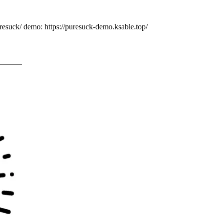
resuck/
demo:
https://puresuck-demo.ksable.top/