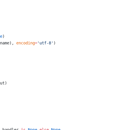
e
)
name), 
encoding
=
'utf-8'
)
ut)
_handler 
is
 None
 else
 None