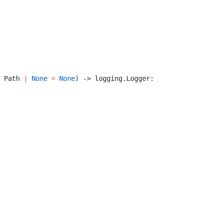
 Path 
|
 None
 =
 None
) -> logging.Logger: