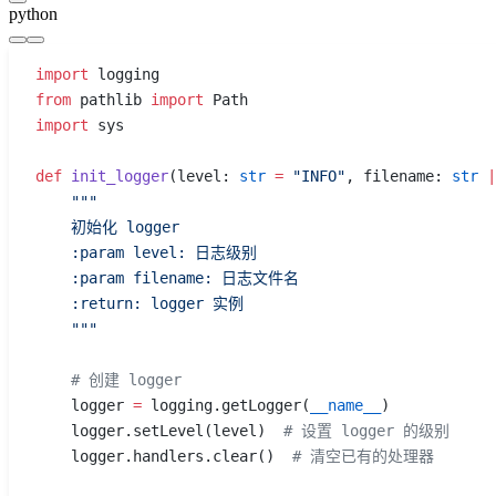
python
import
 logging
from
 pathlib 
import
 Path
import
 sys
def
 init_logger
(level: 
str
 =
 "INFO"
, filename: 
str
 |
    """
    初始化 logger
    :param level: 日志级别
    :param filename: 日志文件名
    :return: logger 实例
    """
    # 创建 logger
    logger 
=
 logging.getLogger(
__name__
)
    logger.setLevel(level)  
# 设置 logger 的级别
    logger.handlers.clear()  
# 清空已有的处理器