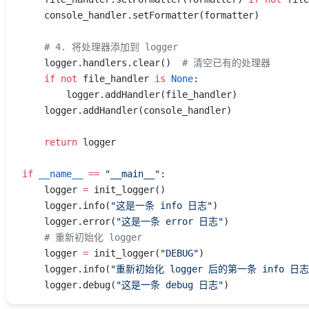
    console_handler.setFormatter(formatter)
    # 4. 将处理器添加到 logger
    logger.handlers.clear()  
# 清空已有的处理器
    if
 not
 file_handler 
is
 None
:
        logger.addHandler(file_handler)
    logger.addHandler(console_handler)
    return
 logger
if
 __name__
 ==
 "__main__"
:
    logger 
=
 init_logger()
    logger.info(
"这是一条 info 日志"
)
    logger.error(
"这是一条 error 日志"
)
    # 重新初始化 logger
    logger 
=
 init_logger(
"DEBUG"
)
    logger.info(
"重新初始化 logger 后的第一条 info 日志
    logger.debug(
"这是一条 debug 日志"
)