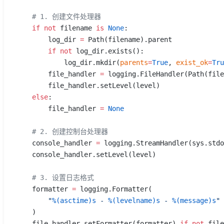
    # 1. 创建文件处理器
    if
 not
 filename 
is
 None
:
        log_dir 
=
 Path(filename).parent
        if
 not
 log_dir.exists():
            log_dir.mkdir(
parents
=
True
, 
exist_ok
=
Tru
        file_handler 
=
 logging.FileHandler(Path(file
        file_handler.setLevel(level)
    else
:
        file_handler 
=
 None
    # 2. 创建控制台处理器
    console_handler 
=
 logging.StreamHandler(sys.stdo
    console_handler.setLevel(level)
    # 3. 设置日志格式
    formatter 
=
 logging.Formatter(
        "
%(asctime)s
 - 
%(levelname)s
 - 
%(message)s
"
    )
    file_handler.setFormatter(formatter) 
if
 not
 file