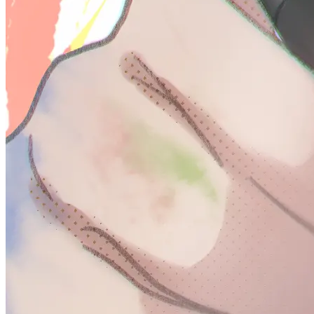
活
の
記
録
変
更
履
歴