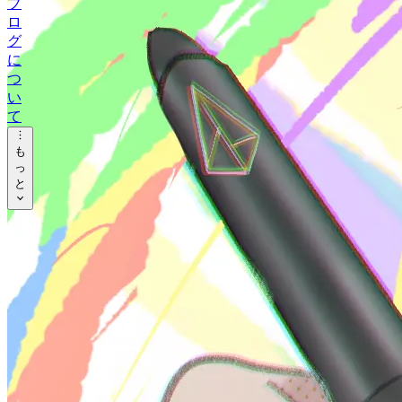
ブ
リ
ロ
ー
グ
タ
に
グ
つ
い
ア
て
ー
も
カ
っ
イ
と
ブ
ツ
ー
ル
音
楽
オ
タ