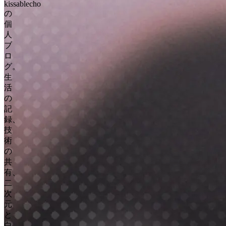
kissablecho
の
個
人
ブ
ロ
グ。
生
活
の
記
録、
技
術
の
共
有、
二
次
元
と
白