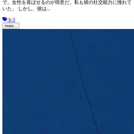
で、女性を喜ばせるのが得意だ。私も彼の社交能力に憧れて
いた。 しかし、彼は...
S-3
more...