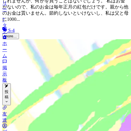
しれませんが、何かを買うことはないでしょう。 私はお金
リ
がないので、私のお金は毎年正月の紅包だけです。親から他
ー
のお金は貰いません。節約しないといけないし、私は父と母
に1000...
7
タ
S-4
グ
more...
ホ
ー
ム
掲
示
板
投
稿
カ
友
テ
達
ゴ