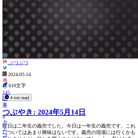
い
靴
下
が
好
き。
ぶつぶつ
2024-05-14
610文字
145
4 min read
記
事
つぶやき: 2024年5月14日
4
カ
昨日は二年生の義売でした。今日は一年生の義売です。これ
テ
についてはあまり興味はないです。義売の現場には行くかも
ゴ