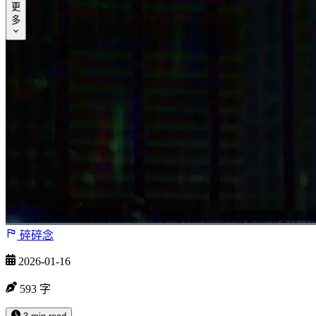
更
归
多
档
Tools
歌
单
追
番
修
改
记
碎碎念
录
2026-01-16
593 字