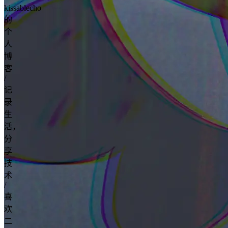
kissablecho
的
个
人
博
客
/
记
录
生
活，
分
享
技
术
/
喜
欢
二