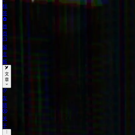
标
签
首
页
留
言
板
文
章
分
友
类
链
标
关
签
于