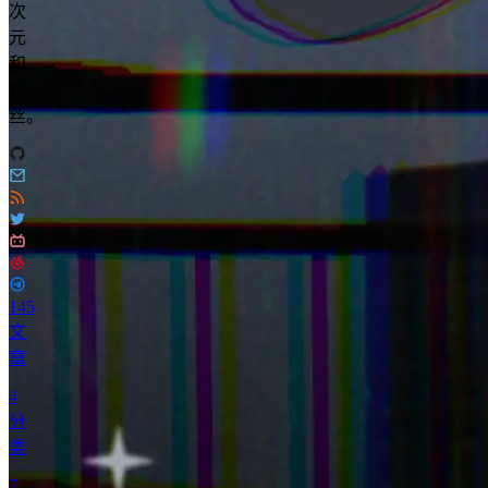
次
元
和
白
丝。
145
文
章
4
分
类
7