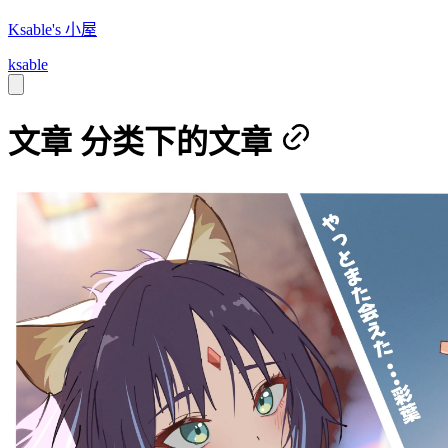
Ksable's 小屋
ksable
文章 分类下的文章