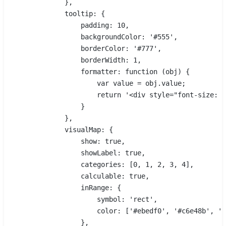
            },
            tooltip: {
                padding: 10,
                backgroundColor: '#555',
                borderColor: '#777',
                borderWidth: 1,
                formatter: function (obj) {
                    var value = obj.value;
                    return '<div style="font-size: 
                }
            },
            visualMap: {
                show: true,
                showLabel: true,
                categories: [0, 1, 2, 3, 4],
                calculable: true,
                inRange: {
                    symbol: 'rect',
                    color: ['#ebedf0', '#c6e48b', '#
                },