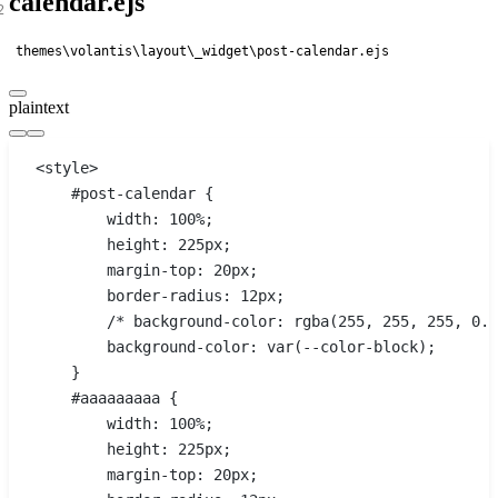
calendar.ejs
themes\volantis\layout\_widget\post-calendar.ejs
plaintext
<style>
    #post-calendar {
        width: 100%;
        height: 225px;
        margin-top: 20px;
        border-radius: 12px;
        /* background-color: rgba(255, 255, 255, 0.2
        background-color: var(--color-block);
    }
    #aaaaaaaaa {
        width: 100%;
        height: 225px;
        margin-top: 20px;