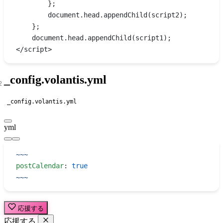
        };
        document.head.appendChild(script2);
    };
    document.head.appendChild(script1);
</script>
_config.volantis.yml
_config.volantis.yml
yml
~~~
postCalendar
: 
true
~~~
応援する
応援する