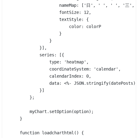
                    nameMap: ['日', ' ', ' ', '三', 
                    fontSize: 12,
                    textStyle: {
                        color: colorP
                    }
                }
            }],
            series: [{
                type: 'heatmap',
                coordinateSystem: 'calendar',
                calendarIndex: 0,
                data: <%- JSON.stringify(datePosts) 
            }]
        };
        myChart.setOption(option);
    }
    function loadcharthtml() {