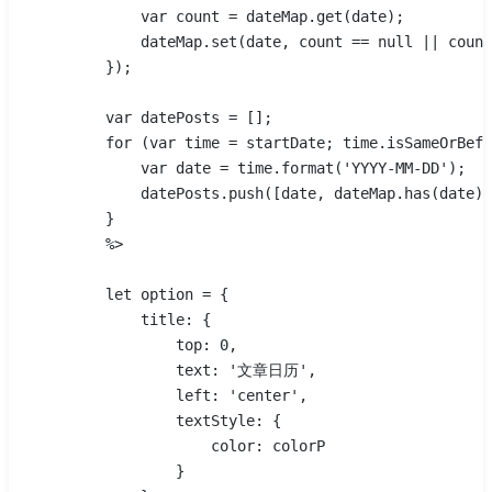
            var count = dateMap.get(date);
            dateMap.set(date, count == null || count
        });
        var datePosts = [];
        for (var time = startDate; time.isSameOrBefo
            var date = time.format('YYYY-MM-DD');
            datePosts.push([date, dateMap.has(date) 
        }
        %>
        let option = {
            title: {
                top: 0,
                text: '文章日历',
                left: 'center',
                textStyle: {
                    color: colorP
                }