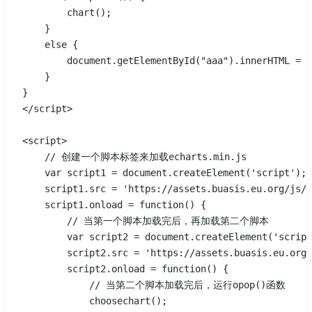
        chart();
    }
    else {
        document.getElementById("aaa").innerHTM
    }
}
</script>
<script>
    // 创建一个脚本标签来加载echarts.min.js
    var script1 = document.createElement('script');
    script1.src = 'https://assets.buasis.eu.org/js/e
    script1.onload = function() {
        // 当第一个脚本加载完后，再加载第二个脚本
        var script2 = document.createElement('script
        script2.src = 'https://assets.buasis.eu.org/
        script2.onload = function() {
            // 当第二个脚本加载完后，运行opop()函数
            choosechart();