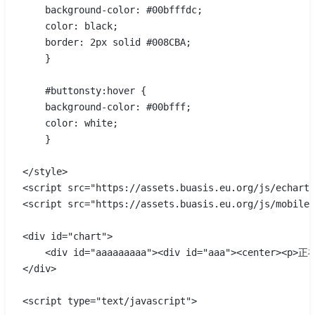
    background-color: #00bfffdc; 
    color: black; 
    border: 2px solid #008CBA;
    }
    #buttonsty:hover {
    background-color: #00bfff;
    color: white;
    }
</style>
<script src="https://assets.buasis.eu.org/js/echarts
<script src="https://assets.buasis.eu.org/js/mobile-
<div id="chart">
    <div id="aaaaaaaaa"><div id="aaa"><center><p
</div>
<script type="text/javascript">