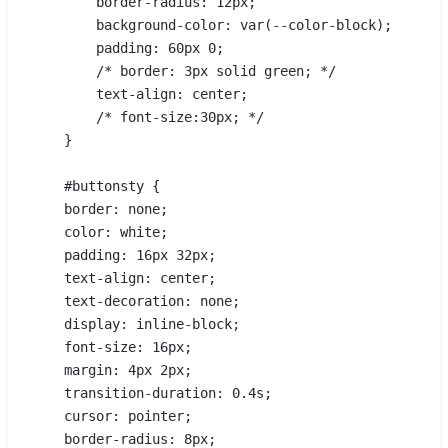
        border-radius: 12px;
        background-color: var(--color-block);
        padding: 60px 0;
        /* border: 3px solid green; */
        text-align: center;
        /* font-size:30px; */
    }
    #buttonsty {
    border: none;
    color: white;
    padding: 16px 32px;
    text-align: center;
    text-decoration: none;
    display: inline-block;
    font-size: 16px;
    margin: 4px 2px;
    transition-duration: 0.4s;
    cursor: pointer;
    border-radius: 8px;