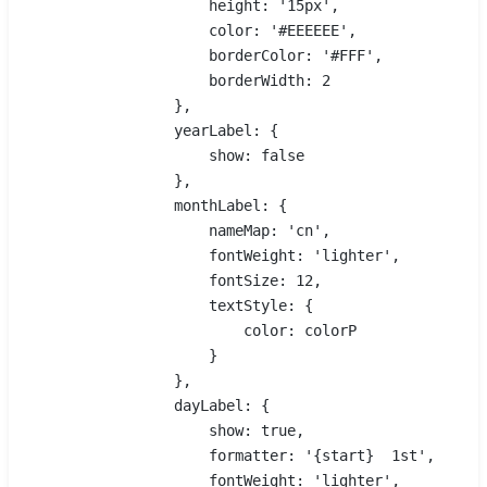
                    height: '15px',
                    color: '#EEEEEE',
                    borderColor: '#FFF',
                    borderWidth: 2
                },
                yearLabel: {
                    show: false
                },
                monthLabel: {
                    nameMap: 'cn',
                    fontWeight: 'lighter',
                    fontSize: 12,
                    textStyle: {
                        color: colorP
                    }
                },
                dayLabel: {
                    show: true,
                    formatter: '{start}  1st',
                    fontWeight: 'lighter',