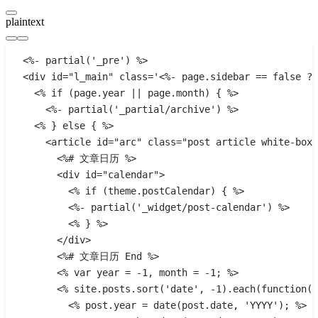
plaintext
<%- partial('_pre') %>
<div id="l_main" class='<%- page.sidebar == false ? 
  <% if (page.year || page.month) { %>
    <%- partial('_partial/archive') %>
  <% } else { %>
    <article id="arc" class="post article white-box 
      <%# 文章日历 %>
      <div id="calendar">
        <% if (theme.postCalendar) { %>
        <%- partial('_widget/post-calendar') %>
        <% } %>
      </div>
      <%# 文章日历 End %>
      <% var year = -1, month = -1; %>
      <% site.posts.sort('date', -1).each(function(p
        <% post.year = date(post.date, 'YYYY'); %>