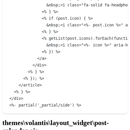
                &nbsp;<i class="fa-solid fa-headphon
              <% } %>
              <% if (post.icon) { %>
                &nbsp;<i class="<%- post.icon %>" ar
              <% } %>
              <% getList(post.icons).forEach(functio
                &nbsp;<i class="<%- icon %>" aria-hi
              <% }) %>
            </a>
          </div>
        <% } %>
      <% }); %>
    </article>
  <% } %>
</div>
<%- partial('_partial/side') %>
themes\volantis\layout_widget\post-