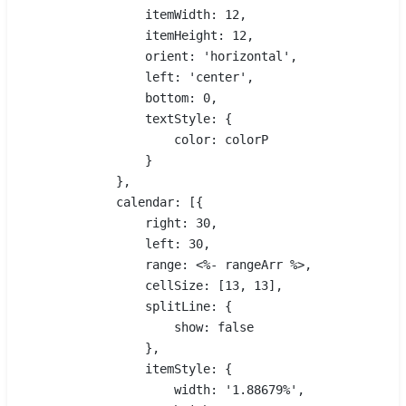
                itemWidth: 12,
                itemHeight: 12,
                orient: 'horizontal',
                left: 'center',
                bottom: 0,
                textStyle: {
                    color: colorP
                }
            },
            calendar: [{
                right: 30,
                left: 30,
                range: <%- rangeArr %>,
                cellSize: [13, 13],
                splitLine: {
                    show: false
                },
                itemStyle: {
                    width: '1.88679%',