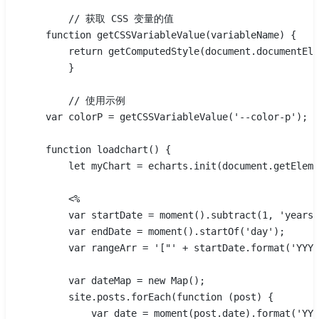
        // 获取 CSS 变量的值
    function getCSSVariableValue(variableName) {
        return getComputedStyle(document.documentEle
        }
        // 使用示例
    var colorP = getCSSVariableValue('--color-p');
    function loadchart() {
        let myChart = echarts.init(document.getEleme
        <% 
        var startDate = moment().subtract(1, 'years'
        var endDate = moment().startOf('day');
        var rangeArr = '["' + startDate.format('YYYY
        var dateMap = new Map();
        site.posts.forEach(function (post) {
            var date = moment(post.date).format('YYY