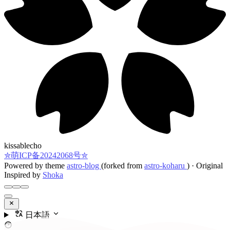
kissablecho
✮萌ICP备20242068号✮
Powered by theme
astro-blog
(forked from
astro-koharu
)
·
Original
Inspired by
Shoka
日本語