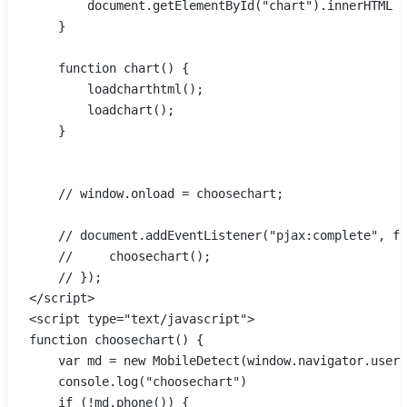
        document.getElementById("chart").innerHTML =
    }
    function chart() {
        loadcharthtml();
        loadchart();
    }
    // window.onload = choosechart;
    // document.addEventListener("pjax:complete", fu
    //     choosechart();
    // });
</script>
<script type="text/javascript">
function choosechart() {
    var md = new MobileDetect(window.navigator.userA
    console.log("choosechart")
    if (!md.phone()) {