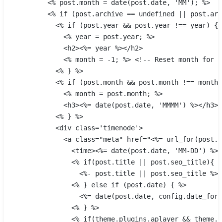
        <% post.month = date(post.date, 'MM'); %>
        <% if (post.archive == undefined || post.arc
          <% if (post.year && post.year !== year) { 
            <% year = post.year; %>
            <h2><%= year %></h2>
            <% month = -1; %> <!-- Reset month for n
          <% } %>
          <% if (post.month && post.month !== month)
            <% month = post.month; %>
            <h3><%= date(post.date, 'MMMM') %></h3>
          <% } %>
          <div class='timenode'>
            <a class="meta" href="<%= url_for(post.l
              <time><%= date(post.date, 'MM-DD') %><
              <% if(post.title || post.seo_title){ %
                <%- post.title || post.seo_title %>
              <% } else if (post.date) { %>
                <%= date(post.date, config.date_form
              <% } %>
              <% if(theme.plugins.aplayer && theme.p