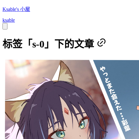
Ksable's 小屋
ksable
标签「s-0」下的文章