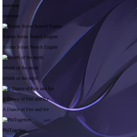
unavatar
unavatar
Anime Scene Search Engine
Anime Scene Search Engine
rebirth of the myth
rebirth of the myth
A Dance of Fire and Ice
A Dance of Fire and Ice
PhiTogether