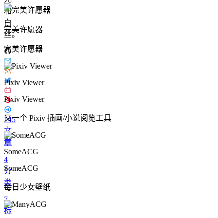
和
白
完美许愿器
丝。
完美许愿器
Pixiv Viewer
Pixiv Viewer
又一个 Pixiv 插画/小说阅览工具
145
文
章
SomeACG
4
SomeACG
分
类
每日少女壁纸
7
标