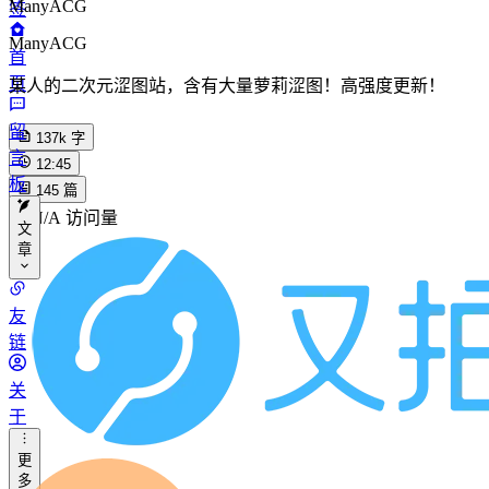
ManyACG
签
ManyACG
首
页
某人的二次元涩图站，含有大量萝莉涩图！高强度更新！
留
137k
字
言
12:45
板
145
篇
N/A
访问量
文
章
分
友
类
链
标
关
签
于
更
归
多