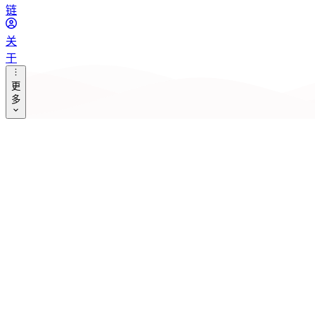
类
链
标
关
签
于
更
归
多
档
Tools
歌
单
追
番
修
改
记