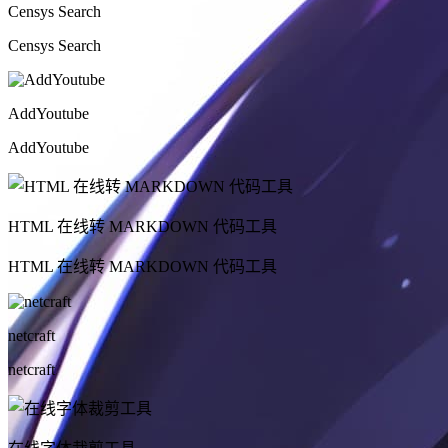
Censys Search
Censys Search
AddYoutube
AddYoutube
HTML 在线转 MARKDOWN 代码工具
HTML 在线转 MARKDOWN 代码工具
netcraft
netcraft