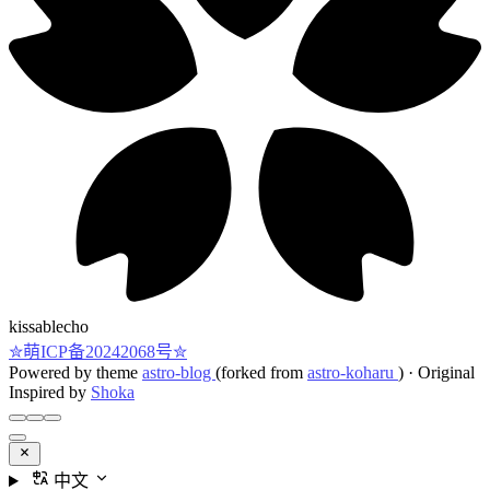
kissablecho
✮萌ICP备20242068号✮
Powered by theme
astro-blog
(forked from
astro-koharu
)
·
Original
Inspired by
Shoka
中文