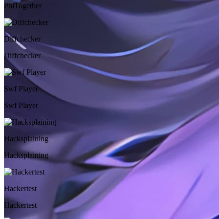
PhiTogether
Diffchecker
Diffchecker
Swf Player
Swf Player
Hacksplaining
Hacksplaining
Hackertest
Hackertest