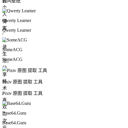
的
哲风壁纸
个
人
Qwerty Learner
博
客
Qwerty Learner
/
记
录
SomeACG
生
SomeACG
活，
分
享
技
Pixiv 原图 提取 工具
术
Pixiv 原图 提取 工具
/
喜
欢
Base64.Guru
二
次
Base64.Guru
元