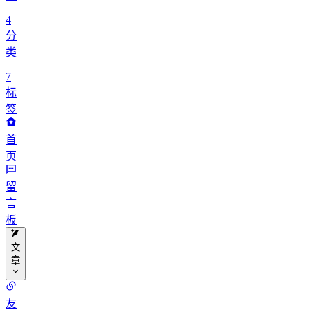
4
分
类
7
标
签
首
页
留
言
板
文
章
分
友