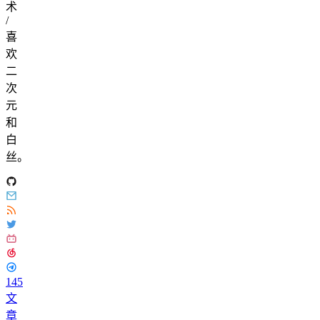
术
/
喜
欢
二
次
元
和
白
丝。
145
文
章