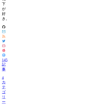
下
が
好
き。
145
記
事
4
カ
テ
ゴ
リ
ー