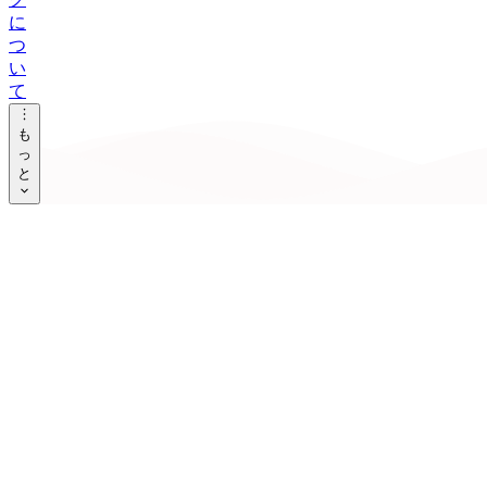
タ
に
グ
つ
い
ア
て
ー
も
カ
っ
イ
と
ブ
ツ
ー
ル
音
楽
オ
タ
活
の
記