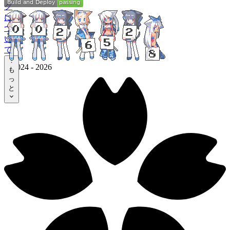
グ
タ
に
グ
つ
い
ア
て
ー
©
2024
-
2026
も
カ
っ
イ
と
ブ
ツ
ー
ル
音
楽
オ
タ
活
の