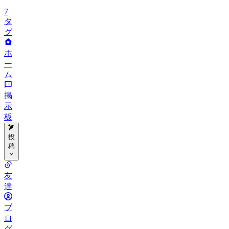
7
タ
グ
ホ
ー
ム
掲
示
板
投
稿
カ
友
テ
達
ゴ
ブ
リ
ロ
ー
グ