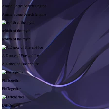
Anime Scene Search Engine
Anime Scene Search Engine
rebirth of the myth
rebirth of the myth
A Dance of Fire and Ice
A Dance of Fire and Ice
PhiTogether
PhiTogether
Diffchecker