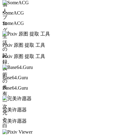
個
人
SomeACG
ブ
SomeACG
ロ
グ。
生
活
Pixiv 原图 提取 工具
の
記
Pixiv 原图 提取 工具
録、
技
術
Base64.Guru
の
共
Base64.Guru
有、
二
次
完美许愿器
元
と
完美许愿器
白
い