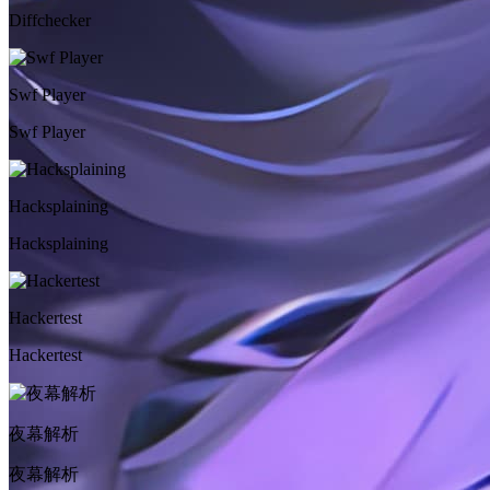
Diffchecker
Swf Player
Swf Player
Hacksplaining
Hacksplaining
Hackertest
Hackertest
夜幕解析
夜幕解析