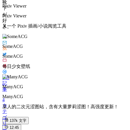
靴
Pixiv Viewer
下
が
Pixiv Viewer
好
又一个 Pixiv 插画/小说阅览工具
き。
SomeACG
SomeACG
每日少女壁纸
145
記
ManyACG
事
ManyACG
4
カ
某人的二次元涩图站，含有大量萝莉涩图！高强度更新！
テ
ゴ
137k
文字
リ
12:45
ー