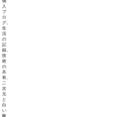
個
人
ブ
ロ
グ。
生
活
の
記
録、
技
術
の
共
有、
二
次
元
と
白
い
靴