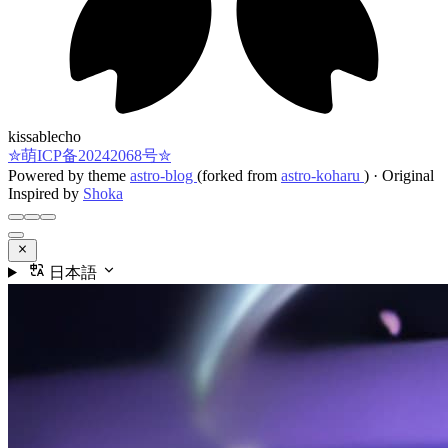
記
録
変
更
履
歴
kissablecho
✮萌ICP备20242068号✮
Powered by theme
astro-blog
(forked from
astro-koharu
)
·
Original
Inspired by
Shoka
日本語