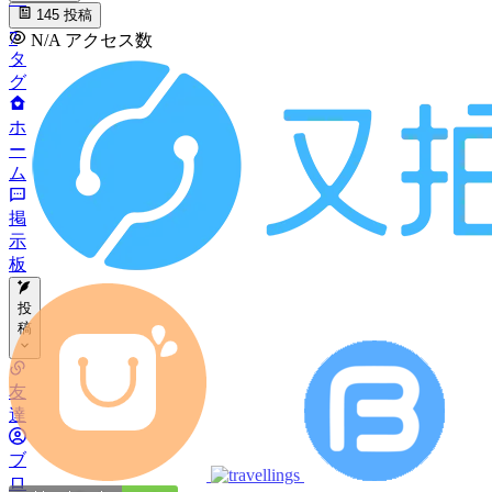
145
投稿
7
N/A
アクセス数
タ
グ
ホ
ー
ム
掲
示
板
投
稿
カ
友
テ
達
ゴ
ブ
リ
ロ
ー