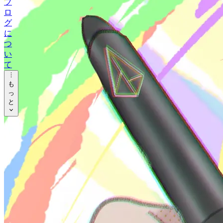
ブ
リ
ロ
ー
グ
タ
に
グ
つ
い
ア
て
ー
も
カ
っ
イ
と
ブ
ツ
ー
ル
音
楽
オ
タ