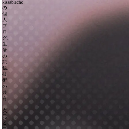
kissablecho
の
個
人
ブ
ロ
グ。
生
活
の
記
録、
技
術
の
共
有、
二
次
元
と
白