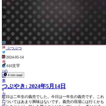
い
靴
下
が
好
き。
ぶつぶつ
2024-05-14
610文字
145
4 min read
記
事
つぶやき: 2024年5月14日
4
カ
昨日は二年生の義売でした。今日は一年生の義売です。これ
テ
についてはあまり興味はないです。義売の現場には行くかも
ゴ