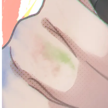
活
の
記
録
変
更
履
歴