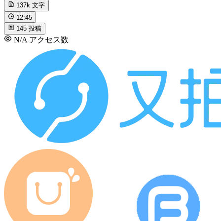
137k
文字
12:45
145
投稿
N/A
アクセス数