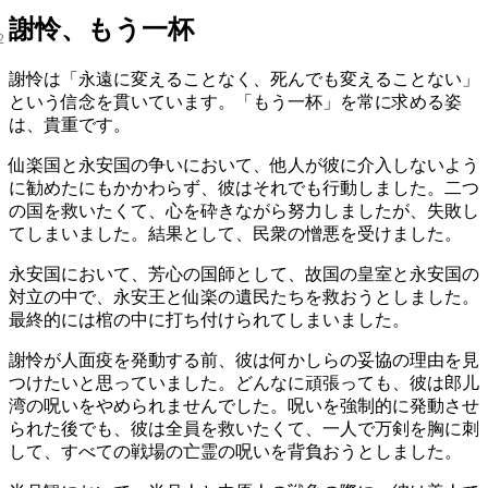
謝怜、もう一杯
謝怜は「永遠に変えることなく、死んでも変えることない」
という信念を貫いています。「もう一杯」を常に求める姿
は、貴重です。
仙楽国と永安国の争いにおいて、他人が彼に介入しないよう
に勧めたにもかかわらず、彼はそれでも行動しました。二つ
の国を救いたくて、心を砕きながら努力しましたが、失敗し
てしまいました。結果として、民衆の憎悪を受けました。
永安国において、芳心の国師として、故国の皇室と永安国の
対立の中で、永安王と仙楽の遺民たちを救おうとしました。
最終的には棺の中に打ち付けられてしまいました。
謝怜が人面疫を発動する前、彼は何かしらの妥協の理由を見
つけたいと思っていました。どんなに頑張っても、彼は郎儿
湾の呪いをやめられませんでした。呪いを強制的に発動させ
られた後でも、彼は全員を救いたくて、一人で万剣を胸に刺
して、すべての戦場の亡霊の呪いを背負おうとしました。