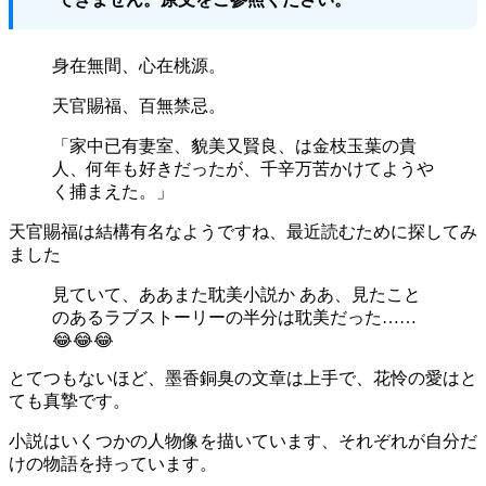
身在無間、心在桃源。
天官賜福、百無禁忌。
「家中已有妻室、貌美又賢良、は金枝玉葉の貴
人、何年も好きだったが、千辛万苦かけてようや
く捕まえた。」
天官賜福は結構有名なようですね、最近読むために探してみ
ました
見ていて、ああまた耽美小説か ああ、見たこと
のあるラブストーリーの半分は耽美だった……
😂😂😂
とてつもないほど、墨香銅臭の文章は上手で、花怜の愛はと
ても真摯です。
小説はいくつかの人物像を描いています、それぞれが自分だ
けの物語を持っています。