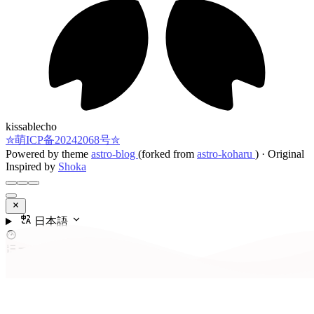
kissablecho
✮萌ICP备20242068号✮
Powered by theme
astro-blog
(forked from
astro-koharu
)
·
Original
Inspired by
Shoka
日本語
コンテンツ