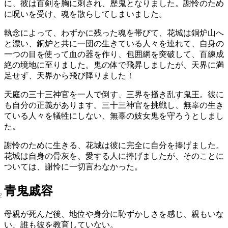
に、彼は百剣を胸に刺され、歷鬼となりました。謝怜のため
に呪いを受け、魂を散らしてしまいました。
執念によって、わずかに残った魂を帯びて、花城は銅炉山へ
と漂い、銅炉と共に一団の生きている人々を連れて、自身の
一つの目を使って血の器を作り、包囲網を突破して、百練成
絶の境地に至りました。鬼の体で飛昇しましたが、天界に満
足せず、天界から飛び降りました！
天庭の三十三神官を一人で倒す、三界を掻き乱す鬼王。彼に
も自分の正義があります。三十三神官を挑戦し、無辜の生き
ている人々を犠牲にしない、無辜の妓女鬼を守ろうとしまし
た。
謝怜のために生きる、花城は彼に完全に自分を捧げました。
花城は自身の骨灰を、愛する人に捧げましたが、そのことに
ついては、謝怜に一切言わなかった。
青鬼戚容
母親が死んだ後、地位や身分に恥ずかしさを感じ、親もいな
い、誰も彼を教育していない。