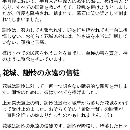
半月観において、半月人と中原人の戦争の際に、彼は善人で
あり、すべての民衆を救いたくて、殺戮を避けようとしまし
たが、何度も降格され、踏まれて、墓石に笑い話として刻ま
れてしまいました。
謝怜は、努力しても報われず、頭を打ち砕かれても一向に後
悔しない。おそらく花城以外には、誰も彼を本当に理解して
いない。孤独と苦痛。
彼はすべての民衆を救うことを目指し、至極の善を貫き、神
のように執念を抱いています。
花城、謝怜の永遠の信徒
花城は謝怜に対して、何一つ隠さない献身的な態度を示しま
す。謝怜のために、彼はすべてを捧げました。
上元祭天遊上の時、謝怜は迷わず城壁から落ちた花城をかば
って受け止めました。おそらくその「驚鯨一瞥」の瞬間が、
「百世沦陷」の始まりだったのかもしれません。(？)
花城は謝怜の永遠の信徒です。謝怜が降格し、堕落した日々