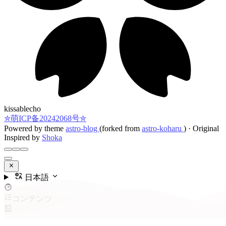
kissablecho
✮萌ICP备20242068号✮
Powered by theme
astro-blog
(forked from
astro-koharu
)
·
Original
Inspired by
Shoka
日本語
コンテンツ