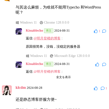
与其这么麻烦，为啥就不能用Typecho 和WordPress
呢？
Windows 11
Chrome 128.0.0.0
Kissablecho
2024-08-31
博主
1
返信
@明月登楼的博客
:
原因很简单，没钱，没稳定的服务器
Windows 11
Microsoft Edge 128.0.0.0
Kissablecho
2024-08-31
博主
返信
@明月登楼的博客
:
全文を表示
在下是一名普通学生，经济短缺
klcdm
2024-08-28
1
Windows 11
Microsoft Edge 128.0.0.0
明月登楼的博客
2024-08-31
还是静态博客舒服方便~
返信
@Kissablecho
: