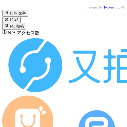
decap cms 配置 Netlify这一步也可以不
Powered by
Twikoo
v1.6.44
要，但一定要有个 托管源码的Git仓库。
137k
文字
你问“如果是托管在自己的 Vps上 用 1pan
el 部署的静态网站呢？”，我就想说，我
12:45
要是有个长期稳定的Vps，我直接把静态
145
投稿
博客给扔到一边去了。顾念静态网页的
N/A
アクセス数
话，给动态博客搞个全站静态缓存得了。
要是坚持用Hexo的话， 登录1panel 直接
修改文件得了，部署各种服务多麻烦呀。
Windows 11
Microsoft Edge 127.0.0.0
Kissablecho
2024-08-18
博主
返信
@葉珊
:
用 vps 有时会碰到一些奇奇怪怪的问题，比如数据库
莫名其妙就崩了😭😭😭
Windows 11
Microsoft Edge 127.0.0.0
dujun
2024-08-28
返信
@Kissablecho
: