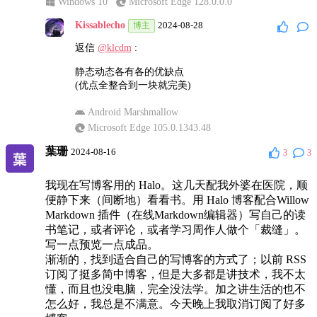
Windows 10
Microsoft Edge 128.0.0.0
哈哈，我竟然无法反驳！
Kissablecho
2024-08-28
博主
Windows 11
Chrome 128.0.0.0
返信
@klcdm
:
Kissablecho
2024-08-31
博主
静态动态各有各的优缺点
返信
@明月登楼的博客
:
(优点全整合到一块就完美)
🙃
Android Marshmallow
Microsoft Edge 105.0.1343.48
Windows 11
Microsoft Edge 128.0.0.0
葉珊
2024-08-16
3
3
我现在写博客用的 Halo。这几天配我外婆在医院，顺
便静下来（间断地）看看书。用 Halo 博客配合Willow
Markdown 插件（在线Markdown编辑器）写自己的读
书笔记，或者评论，或者学习周作人做个「裁缝」。
写一点预览一点成品。
渐渐的，找到适合自己的写博客的方式了；以前 RSS
订阅了挺多简中博客，但是大多都是讲技术，我不太
懂，而且也没电脑，完全没法学。加之讲生活的也不
怎么好，我总是不满意。今天晚上我取消订阅了好多