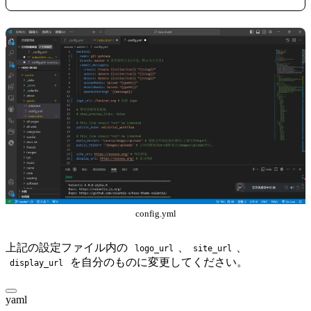
config.yml
上記の設定ファイル内の
、
、
logo_url
site_url
を自分のものに変更してください。
display_url
yaml