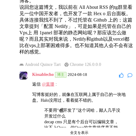
博客。
说回您这篇博文，我以前在 All About RSS 的tg群里看
见一位中国开发者，也开发了一款 Hex o 后台面板。
具体连接我找不到了，不过托管在 Github 上的；这篇
文章提到「配置 Netlify」，可是如果是托管在自己的
Vps上 用 1panel 部署的静态网站呢？那应该怎么做
呢？而且其实对我来说，Netlify和github以及vercel都
比在vps上部署困难得多。也不知道其他人会不会有这
样的感觉。
Android Quince Tart
Chrome 126.0.0.0
Kissablecho
2024-08-18
博主
返信
@葉珊
:
写博客挺好的，就像在互联网上属于自己的一块地
盘。Halo没用过，看着挺不错的。
不要用“
也
开发了”这个词哈，鄙人几乎没
开发过什么
decap cms 只是有个后台可以编辑文章，
比不上Qexo，但Qexo的文章排序竟不能
全文を表示
按时间来排序。