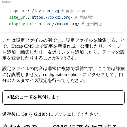
logo_url
: 
/favicon.svg
 # 你的 logo
site_url
: 
https://xxxxx.org/
 # 网站网址
display_url
: 
https://xxxxx.org/
 # 显示网址
これは設定ファイルの例です。設定ファイルを編集すること
で、Decap CMS 上で記事を新規作成・公開したり、ページ
を追加・編集したり、友達リンクを追加したり、テーマの設
定を変更したりすることが可能です。
設定ファイルの内容は非常に複雑で煩雑です。ここでは詳細
には説明しません。
configuration-options
にアクセスして、自
分のカスタマイズ設定を行ってください。
私のコードを添付します
保存後に Git を GitHub にプッシュしてください。