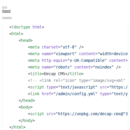
html
<!
doctype
 html
>
<
html
>
    <
head
>
        <
meta
 charset
=
"utf-8"
 />
        <
meta
 name
=
"viewport"
 content
=
"width=device-
        <
meta
 http-equiv
=
"x-UA-Compatible"
 content
=
"
        <
meta
 name
=
"robots"
 content
=
"noindex"
 />
        <
title
>Decap CMS</
title
>
        <!-- <link rel="icon" type="image/svg+xml" 
        <
script
 type
=
"text/javascript"
 src
=
"https://
        <
link
 href
=
"/admin/config.yml"
 type
=
"text/ya
    </
head
>
    <
body
>
        <
script
 src
=
"https://unpkg.com/decap-cms@^3.
    </
body
>
</
html
>