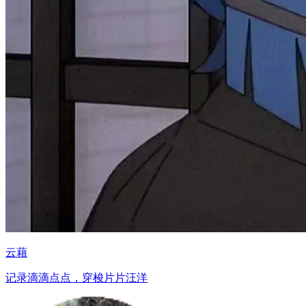
云藉
记录滴滴点点，穿梭片片汪洋