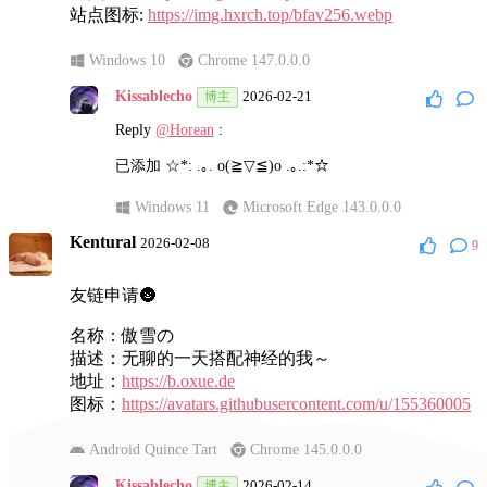
Android Quince Tart
Microsoft Edge 147.0.0.0
站点图标:
https://img.hxrch.top/bfav256.webp
加友链，一上来加友链会让我会为难。。）
梁栋烨
2026-05-05
Windows 10
Chrome 147.0.0.0
Reply
@Kissablecho
:
随意加友链是件没有意义的事，对seo帮助也不大
Kissablecho
2026-02-21
博主
是的。
Windows 11
Microsoft Edge 143.0.0.0
Reply
@Horean
:
macOS Sequoia
Chrome 147.0.0.0
已添加 ☆*: .｡. o(≧▽≦)o .｡.:*☆
Kissablecho
2026-05-05
博主
Windows 11
Microsoft Edge 143.0.0.0
Reply
@梁栋烨
:
Kentural
2026-02-08
9
这个昵称是我在注册QQ邮箱英文名时，系统给我随机
生成的。
友链申请🌚
然后看着这个不错，就拿去用了。。。
名称：傲雪の
Android Quince Tart
Microsoft Edge 147.0.0.0
描述：无聊的一天搭配神经的我～
地址：
https://b.oxue.de
梁栋烨
2026-05-05
图标：
https://avatars.githubusercontent.com/u/155360005
Reply
@Kissablecho
:
Android Quince Tart
Chrome 145.0.0.0
那整挺好啊，如果你觉得有啥问题，欢迎在我的网站
提交工单。
Kissablecho
2026-02-14
博主