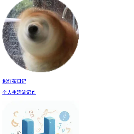
彬红茶日记
个人生活笔记📒