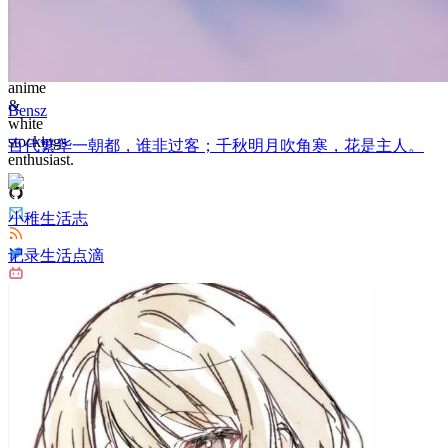
recording
life,
sharing
technology,
anime
&
Bensz
white
stockings
百代繁华一朝都，谁非过客；千秋明月吹角寒，花是主人。
enthusiast.
小稚生活志
记录生活点滴
145
Articles
4
Categories
7