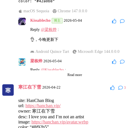
macOS Sequoia
Chrome 147.0.0.0
Kissablecho
2026-05-04
博主
Reply
@梁栋烨
:
👌，今晚更新下
Android Quince Tart
Microsoft Edge 144.0.0.0
梁栋烨
2026-05-04
Reply
@Kissablecho
:
Read more
我加上了，卡瑟布尔那个。
寒江在下雪
2026-04-22
3
macOS Sequoia
Chrome 147.0.0.0
Kissablecho
2026-05-05
博主
site: HanChan Blog
url:
https://hanchan.vip/
Reply
@梁栋烨
:
owner: 寒江在下雪
desc: I love you and I’m not an artist
有rss地址吗
image:
https://hanchan.vip/avatar.webp
将会添加到 friendfeed(
https://friendfeed.ksable.top/
) 里
color: “#8f92b5”