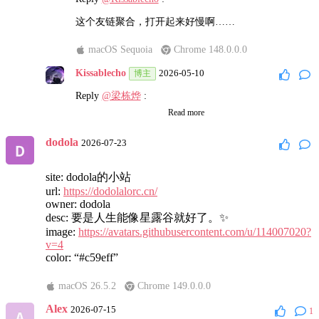
这个友链聚合，打开起来好慢啊……
macOS Sequoia
Chrome 148.0.0.0
Kissablecho
2026-05-10
博主
Reply
@梁栋烨
:
Read more
页面加载慢？vercel 的问题
友链文章加载？因为我懒得弄后端，全部前端实时爬
dodola
2026-07-23
的文章，一般都要等8秒
Windows 11
Microsoft Edge 143.0.0.0
site: dodola的小站
url:
https://dodolalorc.cn/
Kissablecho
2026-05-10
博主
owner: dodola
desc: 要是人生能像星露谷就好了。✨
Reply
@梁栋烨
:
image:
https://avatars.githubusercontent.com/u/114007020?
我在，这网站访问量低，应该不会对友站造成太大请
v=4
求
color: “#c59eff”
Windows 11
Microsoft Edge 143.0.0.0
macOS 26.5.2
Chrome 149.0.0.0
梁栋烨
Alex
2026-05-10
2026-07-15
1