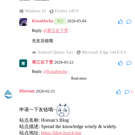
Android Quince Tart
Microsoft Edge 147.0.0.0
Windows 10
Firefox 149.0
梁栋烨
2026-05-05
Kissablecho
2026-05-04
博主
Reply
@Kissablecho
:
Reply
@寒江在下雪
:
去网站底部点击那个订阅按钮。
先友后链哦
macOS Sequoia
Chrome 147.0.0.0
Android Quince Tart
Microsoft Edge 144.0.0.0
梁栋烨
2026-05-05
寒江在下雪
2026-05-22
Reply
@Kissablecho
:
Reply
@Kissablecho
:
记得先清除浏览器缓存。
Read more
抱歉晚回复，申请的时候有加在这
https://hanchan.vip/fr
iends/，有劳了>
<
macOS Sequoia
Chrome 147.0.0.0
Horean
2026-02-21
1
Kissablecho
2026-05-05
博主
Windows 10
Firefox 151.0
Reply
@梁栋烨
:
Kissablecho
2026-05-23
博主
申请一下友链哦~
卡瑟布尔？
Reply
@寒江在下雪
:
站点名称: Horean’s Blog
Kissablecho 的音译？
站点描述: Spread the knowledge wisely & widely.
要求第二点
站点地址:
https://blog.hxrch.top
2_先友后链（先有一定的互访，相互认识以下，再添