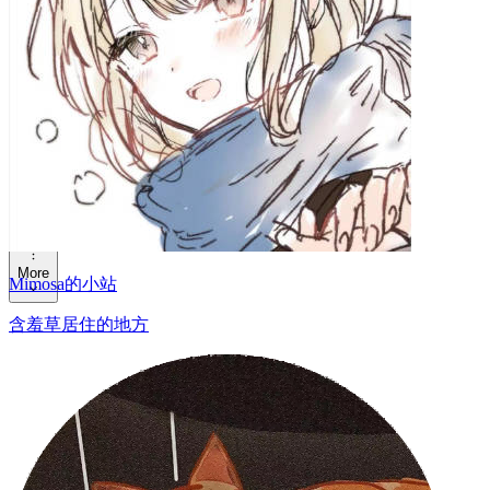
Tags
Home
Guestbook
Posts
Categories
Friends
Tags
About
More
Archives
Mimosa的小站
含羞草居住的地方
Tools
Music
Bangumi
Changelog