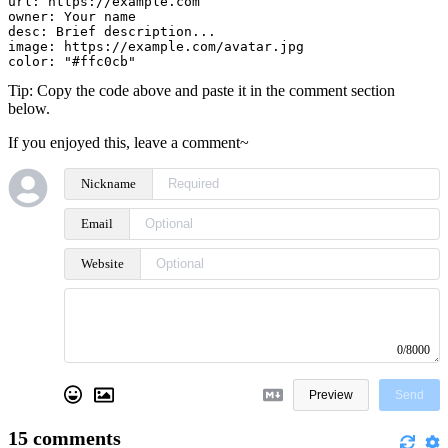
url: https://example.com

owner: Your name

desc: Brief description...

image: https://example.com/avatar.jpg

color: "#ffc0cb"
Tip: Copy the code above and paste it in the comment section
below.
If you enjoyed this, leave a comment~
Nickname
Email
Website
0/8000
Preview
Send
15
comments