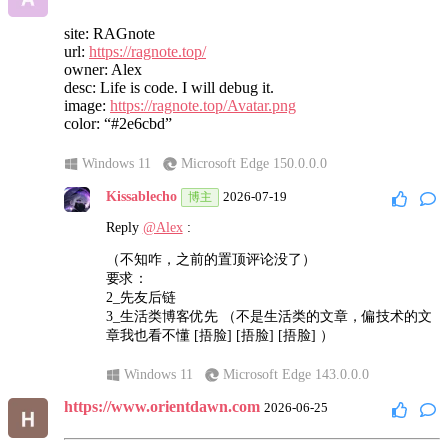
Reply
@Kissablecho
:
site: RAGnote
说个好笑的，我今天检查友链，发现你的友链我加了
url:
https://ragnote.top/
两次，现在删了一个。
owner: Alex
desc: Life is code. I will debug it.
image:
https://ragnote.top/Avatar.png
macOS Sequoia
Chrome 148.0.0.0
color: “#2e6cbd”
Kissablecho
2026-06-15
博主
Windows 11
Microsoft Edge 150.0.0.0
Reply
@梁栋烨
:
Kissablecho
2026-07-19
博主
可能忘了上次加过了吧
Reply
@Alex
:
Windows 11
Microsoft Edge 143.0.0.0
（不知咋，之前的置顶评论没了）
要求：
2_先友后链
3_生活类博客优先 （不是生活类的文章，偏技术的文
章我也看不懂 [捂脸] [捂脸] [捂脸] ）
Windows 11
Microsoft Edge 143.0.0.0
https://www.orientdawn.com
2026-06-25